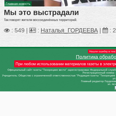
Главная новость
Мы это выстрадали
Так говорят жители воссоединённых территорий.
: 549 |
:
Наталья_ГОРДЕЕВА
|
:
2
Нашли ошибку в текс
Политика обраб
При любом использовании материалов газеты в электр
Официальный сайт газеты "Тихорецкие вести" зарегистрирован Федеральной службо
Регистрационный номер: 
Учредитель: Общество с ограниченной ответственностью "Редакция газеты "Тихорецкие в
ул
Главный редактор Гордеева 
эл. поч