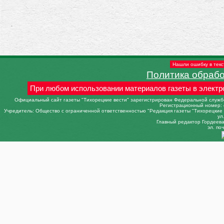
Нашли ошибку в текс
Политика обраб
При любом использовании материалов газеты в электр
Официальный сайт газеты "Тихорецкие вести" зарегистрирован Федеральной службо
Регистрационный номер: 
Учредитель: Общество с ограниченной ответственностью "Редакция газеты "Тихорецкие в
ул
Главный редактор Гордеева 
эл. поч