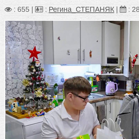
: 655 |
:
Регина_СТЕПАНЯК
|
:
2