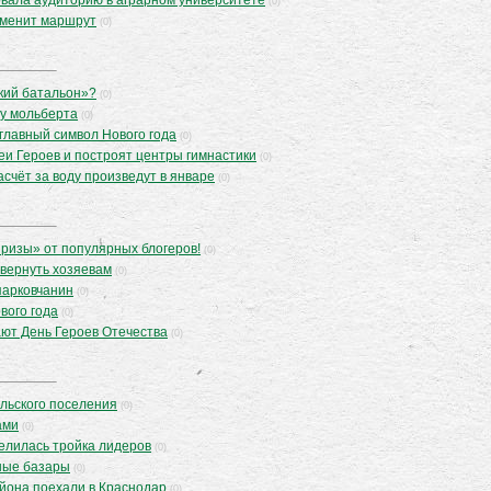
вала аудиторию в аграрном университете
(0)
зменит маршрут
(0)
кий батальон»?
(0)
 у мольберта
(0)
 главный символ Нового года
(0)
еи Героев и построят центры гимнастики
(0)
счёт за воду произведут в январе
(0)
призы» от популярных блогеров!
(0)
 вернуть хозяевам
(0)
парковчанин
(0)
вого года
(0)
ют День Героев Отечества
(0)
ельского поселения
(0)
ами
(0)
елилась тройка лидеров
(0)
ные базары
(0)
айона поехали в Краснодар
(0)