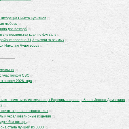
 Тихорецка Никита Курьянов
(0)
ная любовь
(0)
ошло два пожара
(0)
итель первенства края по футзалу
(0)
 районе посеяно 71,3 тысячи га озимых
(0)
ься Николаю Чудотворцу
(0)
 мужчина
(0)
с участником СВО
(0)
 к сезону 2026 года
(0)
очтят память великомученицы Варвары и преподобного Иоанна Дамаскина
(0)
из
(0)
 стихотворение о спасателях
(0)
ль и украл ювелирные изделия
(0)
идти без потерь
(0)
она стала лучшей из 3000
(0)