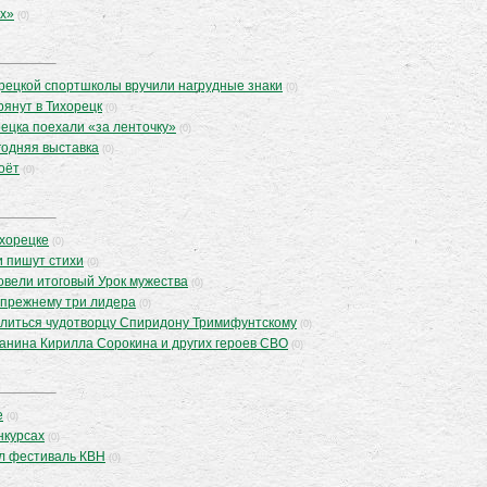
х»
(0)
рецкой спортшколы вручили нагрудные знаки
(0)
рянут в Тихорецк
(0)
ецка поехали «за ленточку»
(0)
годняя выставка
(0)
поёт
(0)
ихорецке
(0)
и пишут стихи
(0)
овели итоговый Урок мужества
(0)
-прежнему три лидера
(0)
литься чудотворцу Спиридону Тримифунтскому
(0)
анина Кирилла Сорокина и других героев СВО
(0)
е
(0)
нкурсах
(0)
л фестиваль КВН
(0)