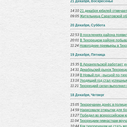
21 Декабря, Воскресенье
14:10
21 декабря юбилей отмечает
09:05
Жительница Саратовской об
20 Декабря, Суббота
22:53
В поселениях района появи
20:01
В Тихорецком районе побы
11:24
Новогодние премьеры в Тих
19 Декабря, Пятница
15:35
В Архангельской работает у
14:31
Декабрьский рынок Тихорецк
13:18
В Новый год - рысцой по-ти
13:16
Уходящий год стал успешны
11:21
Тихорецкий силач выполнил 
18 Декабря, Четверг
15:05
Тихоречанин донёс в полици
14:59
Нарисовали открытки для б
13:27
Победил во всероссийском к
11:04
Тихорецким гимнасткам вруч
10:44
Как тихоречанам не стать ж