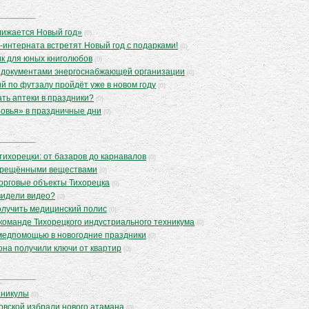
лижается Новый год»
(0)
-интерната встретят Новый год с подарками!
(0)
к для юных книголюбов
(0)
с документами энергоснабжающей организации
(0)
 по футзалу пройдёт уже в новом году
(0)
ать аптеки в праздники?
(0)
ровья» в праздничные дни
(0)
тихорецки: от базаров до карнавалов
(0)
апрещёнными веществами
(0)
орговые объекты Тихорецка
(0)
видели видео?
(0)
олучить медицинский полис
(0)
команде Тихорецкого индустриального техникума
(0)
 медпомощью в новогодние праздники
(0)
она получили ключи от квартир
(0)
аникулы
(0)
овской избрали нового атамана
(0)