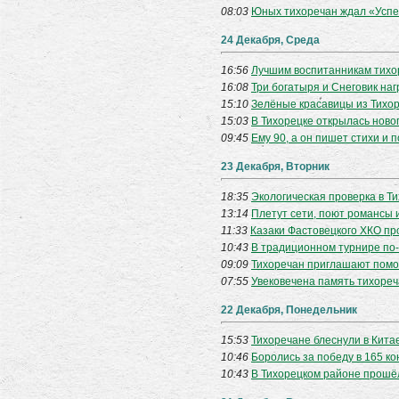
08:03
Юных тихоречан ждал «Успе
24 Декабря, Среда
16:56
Лучшим воспитанникам тихо
16:08
Три богатыря и Снеговик наг
15:10
Зелёные красавицы из Тихор
15:03
В Тихорецке открылась ново
09:45
Ему 90, а он пишет стихи и 
23 Декабря, Вторник
18:35
Экологическая проверка в Т
13:14
Плетут сети, поют романсы 
11:33
Казаки Фастовецкого ХКО пр
10:43
В традиционном турнире по
09:09
Тихоречан приглашают помо
07:55
Увековечена память тихореч
22 Декабря, Понедельник
15:53
Тихоречане блеснули в Кита
10:46
Боролись за победу в 165 ко
10:43
В Тихорецком районе прошё