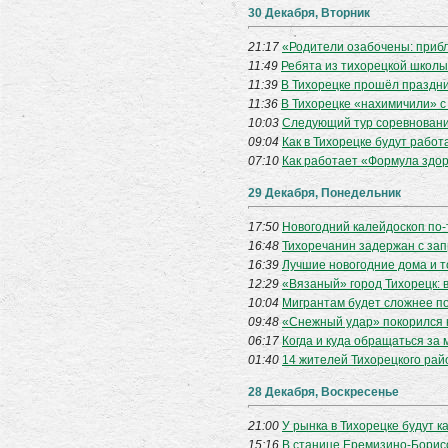
30 Декабря, Вторник
21:17
«Родители озабочены: приб
11:49
Ребята из тихорецкой школы
11:39
В Тихорецке прошёл праздни
11:36
В Тихорецке «нахимичили» 
10:03
Следующий тур соревнований
09:04
Как в Тихорецке будут работ
07:10
Как работает «Формула здо
29 Декабря, Понедельник
17:50
Новогодний калейдоскоп по-
16:48
Тихоречанин задержан с з
16:39
Лучшие новогодние дома и т
12:29
«Вязаный» город Тихорецк: 
10:04
Мигрантам будет сложнее п
09:48
«Снежный удар» покорился 
06:17
Когда и куда обращаться за
01:40
14 жителей Тихорецкого рай
28 Декабря, Воскресенье
21:00
У рынка в Тихорецке будут к
15:16
В станице Еремизино-Борис