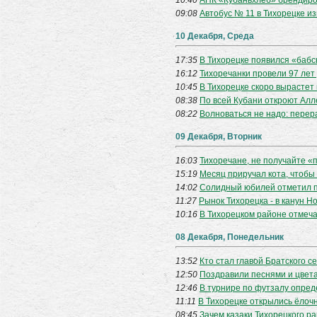
10:40
АПК «Кубаньхлеб» брендиро
09:08
Автобус № 11 в Тихорецке и
10 Декабря, Среда
17:35
В Тихорецке появился «бабс
16:12
Тихоречанки провели 97 лет
10:45
В Тихорецке скоро вырастет
08:38
По всей Кубани откроют Алл
08:22
Волноваться не надо: перера
09 Декабря, Вторник
16:03
Тихоречане, не получайте «
15:19
Месяц приручал кота, чтобы
14:02
Солидный юбилей отметил 
11:27
Рынок Тихорецка - в канун Но
10:16
В Тихорецком районе отмеча
08 Декабря, Понедельник
13:52
Кто стал главой Братского с
12:50
Поздравили песнями и цвет
12:46
В турнире по футзалу опред
11:11
В Тихорецке открылись ёлоч
08:45
Зачем казаки Тихорецкого р