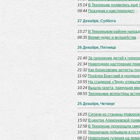
15:14
В Тихорецке появились ещё 
09:44
Праздник к нам приходит!
(0)
27 Декабря, Суббота
15:27
В Тихорецком районе наград
08:35
Время чудес и волшебства
(0
26 Декабря, Пятница
21:40
За склонение детей к терро
21:34
Новогоднее настроение при
21:32
Как борисовские артисты по
11:02
Посёлок Братский в уходяще
10:55
На стадионе «Труд» открыли
10:24
Вышла газета, пахнущая ма
08:55
Тихорецкие волонтёры встре
25 Декабря, Четверг
16:25
Силачи из станицы Новорож
15:02
В центре Алексеевской появ
12:58
В Тихорецке произошла сме
10:11
Тихоречане побывали в гост
08:12
Новогодние гуляния на ярмар