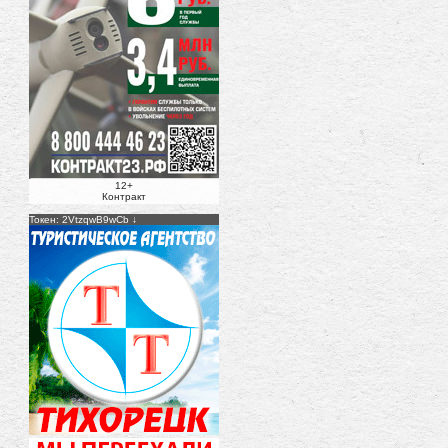
12+
Контракт
Токен: 2VtzqwB9wCb