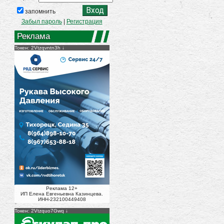
запомнить
Забыл пароль
|
Регистрация
Реклама
Токен: 2Vtzqvntn3h
Реклама 12+
ИП Елена Евгеньевна Казинцева.
ИНН-232100449408
Токен: 2Vtzquo7Gwq