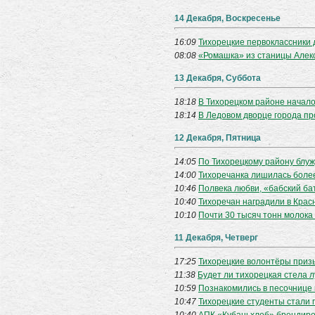
14 Декабря, Воскресенье
16:09
Тихорецкие первоклассники 
08:08
«Ромашка» из станицы Алек
13 Декабря, Суббота
18:18
В Тихорецком районе начал
18:14
В Ледовом дворце города пр
12 Декабря, Пятница
14:05
По Тихорецкому району блуж
14:00
Тихоречанка лишилась боле
10:46
Полвека любви, «бабский ба
10:40
Тихоречан наградили в Крас
10:10
Почти 30 тысяч тонн молока
11 Декабря, Четверг
17:25
Тихорецкие волонтёры приз
11:38
Будет ли тихорецкая стела 
10:59
Познакомились в песочнице 
10:47
Тихорецкие студенты стали 