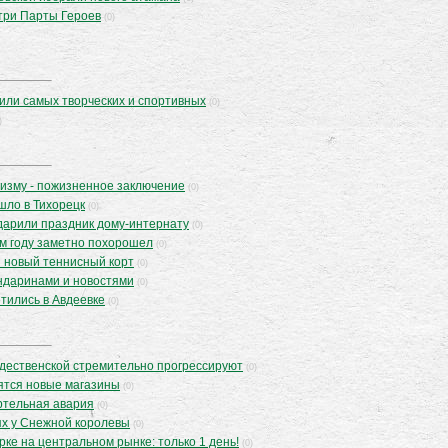
три Парты Героев
(0)
или самых творческих и спортивных
(0)
)
ризму - пожизненное заключение
(0)
шло в Тихорецк
(0)
дарили праздник дому-интернату
(0)
м году заметно похорошел
(0)
 новый теннисный корт
(0)
ндаринами и новостями
(0)
тились в Авдеевке
(0)
дественской стремительно прогрессируют
(0)
ятся новые магазины
(0)
ртельная авария
(0)
ях у Снежной королевы
(0)
ке на центральном рынке: только 1 день!
(0)