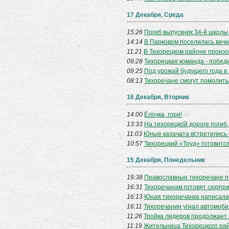
17 Декабря, Среда
15:26
Погиб выпускник 34-й школы
14:14
В Парковом поселилась веч
11:21
В Тихорецком районе произ
09:28
Тихорецкая команда - побед
09:25
Под урожай будущего года в
08:13
Тихоречане смогут помолит
16 Декабря, Вторник
14:00
Ёлочка, гори!
(0)
13:33
На тихорецкой дороге погиб
11:03
Юные казачата встретились 
10:57
Тихорецкий «Труд» готовится
15 Декабря, Понедельник
19:38
Православные тихоречане п
16:31
Тихоречанам готовят сюрпр
16:13
Юная тихоречанка написала
16:11
Тихоречанин угнал автомоби
11:26
Тройка лидеров продолжает 
11:19
Жительница Тихорецкого рай