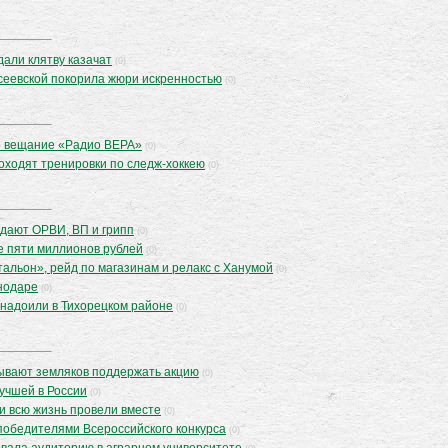
дали клятву казачат
(0)
сеевской покорила жюри искренностью
(0)
о вещание «Радио ВЕРА»
(0)
оходят тренировки по следж-хоккею
(0)
дают ОРВИ, ВП и грипп
(0)
е пяти миллионов рублей
(0)
тальон», рейд по магазинам и релакс с Ханумой
(0)
нодаре
(0)
 надоили в Тихорецком районе
(0)
ывают земляков поддержать акцию
(0)
лучшей в России
(0)
и всю жизнь провели вместе
(0)
победителями Всероссийского конкурса
(0)