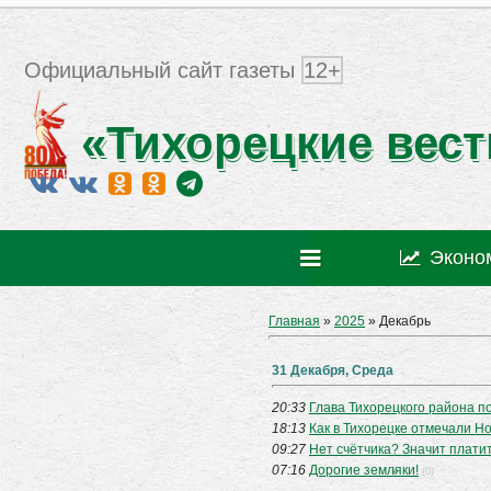
Официальный сайт газеты
12+
«Тихорецкие вест
Эконо
Главная
»
2025
»
Декабрь
31 Декабря, Среда
20:33
Глава Тихорецкого района п
18:13
Как в Тихорецке отмечали Но
09:27
Нет счётчика? Значит плати
07:16
Дорогие земляки!
(0)