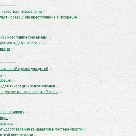
 известная тихоречанка
(0)
ласти совершила преступление в Тихорецке
(0)
лись новогодние красавицы
(0)
вают мото-Деды Морозы
(0)
орецке
(0)
никальный кружок для детей
(0)
а
(0)
хорецки
(0)
м для тихорецких животноводов
(0)
норматив мастера спорта России
(0)
ю на землячку
(0)
ойцов
(0)
онкурсе
(0)
ат удостоверения кандидатов в мастера спорта
(0)
ертвой пиротехники
(0)