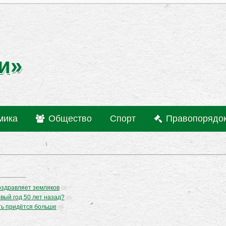
и»
мика
Общество
Спорт
Правопорядо
оздравляет земляков
(0)
вый год 50 лет назад?
(0)
ть придётся больше
(0)