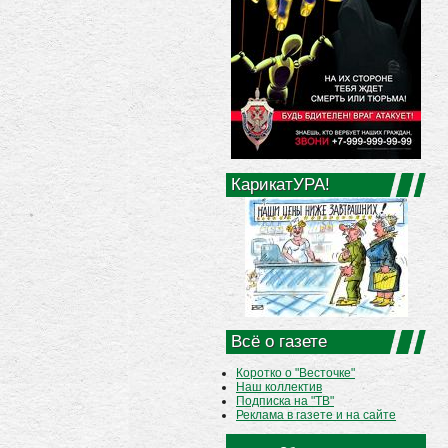
КарикатУРА!
Всё о газете
Коротко о "Весточке"
Наш коллектив
Подписка на "ТВ"
Реклама в газете и на сайте