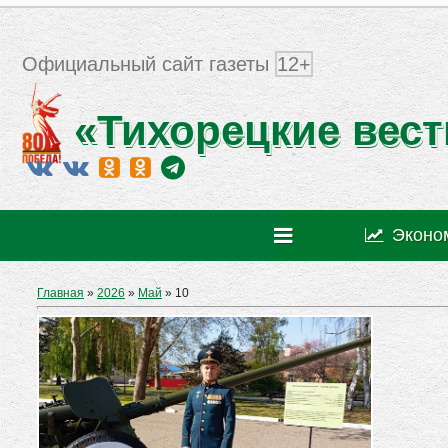
Официальный сайт газеты
12+
«Тихорецкие вест
Эконо
Главная
»
2026
»
Май
»
10