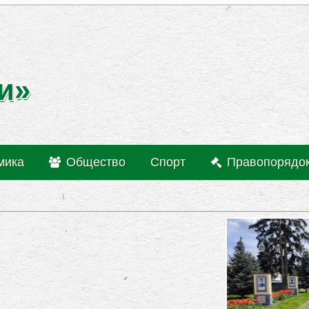
и»
мика
Общество
Спорт
Правопорядо