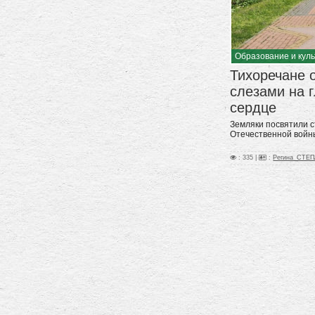
Образование и кул
Тихоречане 
слезами на г
сердце
Земляки посвятили с
Отечественной войн
: 335 |
:
Регина_СТЕ