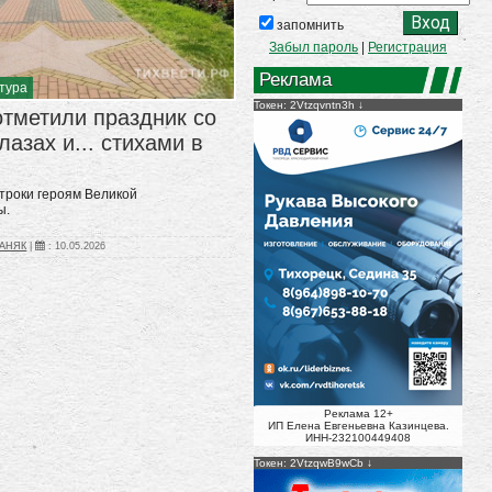
запомнить
Забыл пароль
|
Регистрация
Реклама
ьтура
Токен: 2Vtzqvntn3h
отметили праздник со
лазах и... стихами в
троки героям Великой
ы.
ПАНЯК
|
:
10.05.2026
Реклама 12+
ИП Елена Евгеньевна Казинцева.
ИНН-232100449408
Токен: 2VtzqwB9wCb