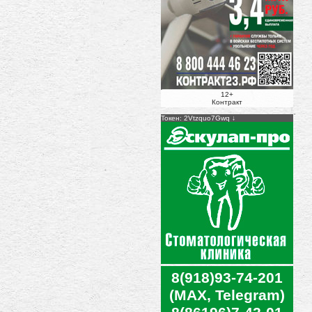
12+
Контракт
Токен: 2Vtzquo7Gwq
8(918)93-74-201
(MAX, Telegram)