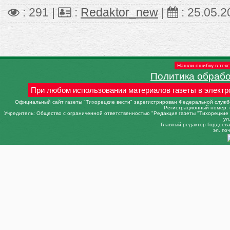
: 291 |
:
Redaktor_new
|
:
25.05.2
Нашли ошибку в текс
Политика обраб
При любом использовании материалов газеты в электр
Официальный сайт газеты "Тихорецкие вести" зарегистрирован Федеральной службо
Регистрационный номер: 
Учредитель: Общество с ограниченной ответственностью "Редакция газеты "Тихорецкие в
ул
Главный редактор Гордеева 
эл. поч