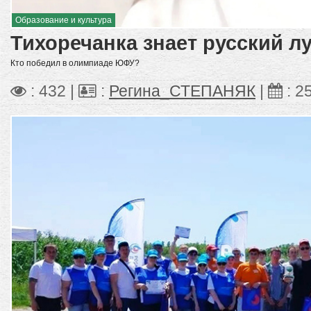
Образование и культура
Тихоречанка знает русский л
Кто победил в олимпиаде ЮФУ?
: 432 |
:
Регина_СТЕПАНЯК
|
:
2