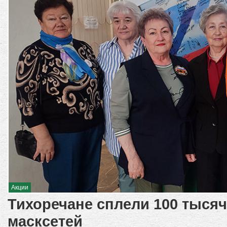
Акции
Тихоречане сплели 100 тысяч
масксетей