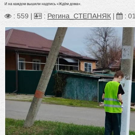
И на каждом вышили надпись «Ждём дома».
: 559 |
:
Регина_СТЕПАНЯК
|
:
0