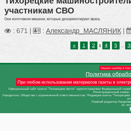
Тихорецкие машиностроител
участникам СВО
Они изготовили мишени, которые дезориентируют врага.
: 671 |
:
Александр_МАСЛЯНИК
|
«
1
2
4
5
3
3
...
Нашли ошибку в текс
Политика обраб
При любом использовании материалов газеты в электр
Официальный сайт газеты "Тихорецкие вести" зарегистрирован Федеральной службо
Регистрационный номер: 
Учредитель: Общество с ограниченной ответственностью "Редакция газеты "Тихорецкие в
ул
Главный редактор Гордеева 
эл. поч