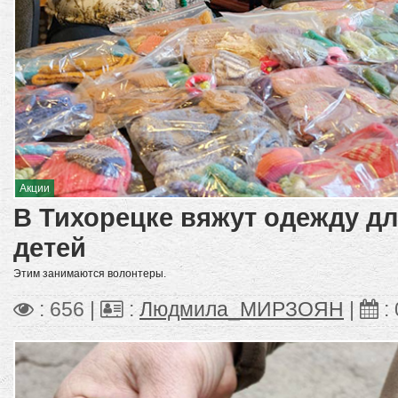
Акции
В Тихорецке вяжут одежду д
детей
Этим занимаются волонтеры.
: 656 |
:
Людмила_МИРЗОЯН
|
: