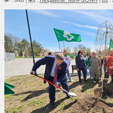
: 648 |
:
Людмила_МИРЗОЯН
|
: