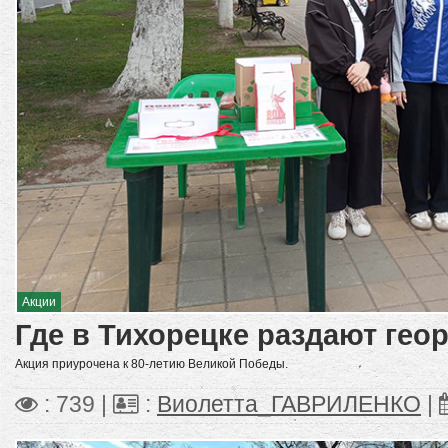
Акции
Где в Тихорецке раздают гео
Акция приурочена к 80-летию Великой Победы.
: 739 |
:
Виолетта_ГАВРИЛЕНКО
|