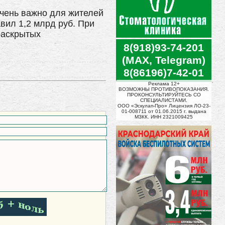
очень важно для жителей
вил 1,2 млрд руб. При
раскрытых
8(918)93-74-201
(MAX, Telegram)
8(86196)7-42-01
Реклама 12+
ВОЗМОЖНЫ ПРОТИВОПОКАЗАНИЯ.
ПРОКОНСУЛЬТИРУЙТЕСЬ СО
СПЕЦИАЛИСТАМИ.
ООО «Эскулап-Про» Лицензия ЛО-23-
01-008711 от 01.06.2015 г. выдана
МЗКК. ИНН 2321009425