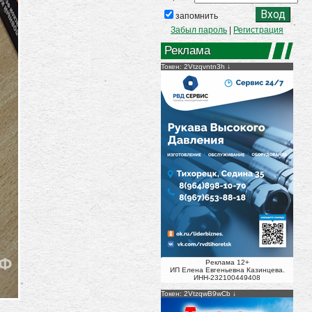
запомнить
Забыл пароль
|
Регистрация
Реклама
Токен: 2Vtzqvntn3h
Реклама 12+
ИП Елена Евгеньевна Казинцева.
ИНН-232100449408
Токен: 2VtzqwB9wCb