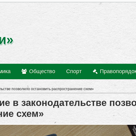
и»
мика
Общество
Спорт
Правопорядо
льстве позволило остановить распространение схем»
ие в законодательстве позв
ние схем»