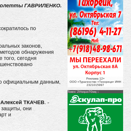
иолетты ГАВРИЛЕНКО.
сократилось по
ральных законов,
 методов обнаружения
 того, сегодня
ршенствовано
Реклама 12+
но официальным данным,
ООО «Турагенство «Тихорецк» ИНН
2321015997
Токен: 2Vtzquo7Gwq
л
Алексей ТКАЧЕВ
. -
 защиты, они
арт и