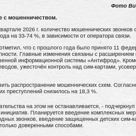
Фото В
е с мошенничеством.
вартале 2026 г. количество мошеннических звонков 
да на 33-74 %, в зависимости от оператора связи.
отметил, что с прошлого года было принято 11 феде
пности. Главные изменения связаны с расширением
твенной информационной системы «Антифрод». Кроме
водов, ужесточён контроль над сим-картами, усове
вить распространение мошеннических схем. Соглас
их преступлений снизилось на 18,3 %.
ательства на этом не останавливается, - подчеркну
 инициатив. Планируется введение комплексных мер
дных звонков, введение защищенных детских сим-к
 только доверенными способами.