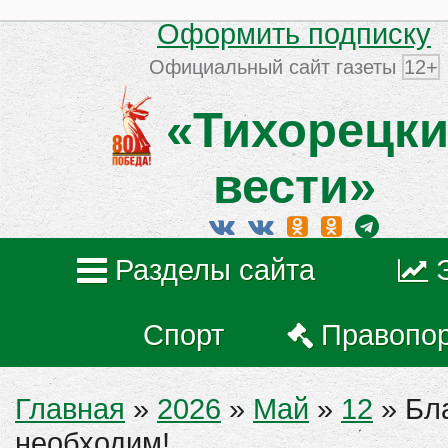
Оформить подписку
Официальный сайт газеты
12+
«Тихорецки
вести»
Разделы сайта
Спорт
Правопо
Главная
»
2026
»
Май
»
12
» Бла
необходим!