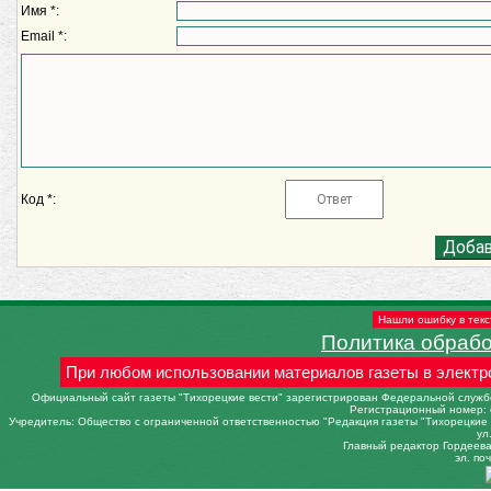
Имя *:
Email *:
Код *:
Нашли ошибку в текс
Политика обраб
При любом использовании материалов газеты в электр
Официальный сайт газеты "Тихорецкие вести" зарегистрирован Федеральной службо
Регистрационный номер: 
Учредитель: Общество с ограниченной ответственностью "Редакция газеты "Тихорецкие в
ул
Главный редактор Гордеева 
эл. поч