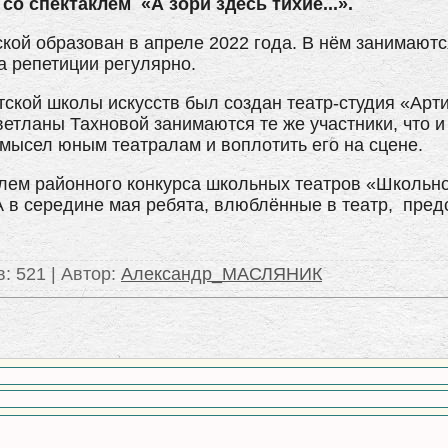
о спектаклем «А зори здесь тихие...».
кой образован в апреле 2022 года. В нём занимаютс
а репетиции регулярно.
тской школы искусств был создан театр-студия «Арти
етланы Тахновой занимаются те же участники, что и
мысел юным театралам и воплотить его на сцене.
елем районного конкурса школьных театров «Школьно
. А в середине мая ребята, влюблённые в театр, пред
в
: 521 |
Автор
:
Александр_МАСЛЯНИК