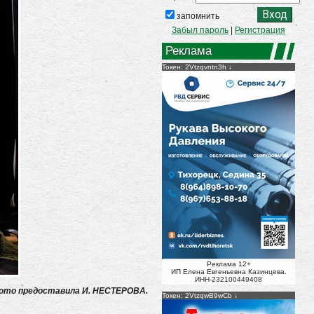
запомнить
Забыл пароль
|
Регистрация
Реклама
Токен: 2Vtzqvntn3h
Реклама 12+
ИП Елена Евгеньевна Казинцева.
ИНН-232100449408
ото предоставила И. НЕСТЕРОВА.
Токен: 2VtzqwB9wCb