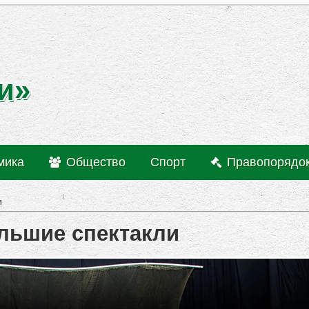
и»
мика
Общество
Спорт
Правопорядо
и
льшие спектакли