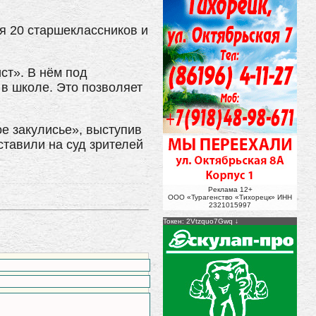
я 20 старшеклассников и
ст». В нём под
 в школе. Это позволяет
е закулисье», выступив
ставили на суд зрителей
Реклама 12+
ООО «Турагенство «Тихорецк» ИНН
2321015997
Токен: 2Vtzquo7Gwq