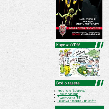
КарикатУРА!
Всё о газете
Коротко о "Весточке"
Наш коллектив
Подписка на "ТВ"
Реклама в газете и на сайте