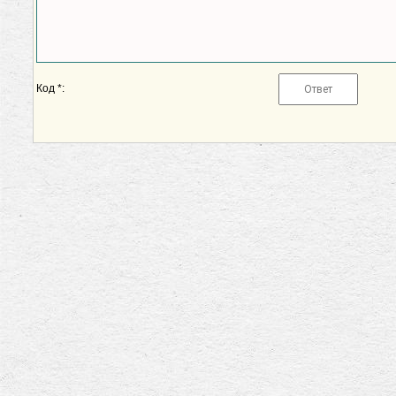
Код *: