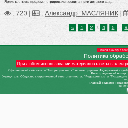
Яркие костюмы продемонстрировали воспитанники детского сада.
: 720 |
:
Александр_МАСЛЯНИК
|
«
1
2
4
5
9
3
...
Нашли ошибку в текс
Политика обраб
При любом использовании материалов газеты в электр
Официальный сайт газеты "Тихорецкие вести" зарегистрирован Федеральной службо
Регистрационный номер: 
Учредитель: Общество с ограниченной ответственностью "Редакция газеты "Тихорецкие в
ул
Главный редактор Гордеева 
эл. поч