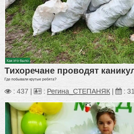
Как это было
Тихоречане проводят канику
Где побывали крутые ребята?
: 437 |
:
Регина_СТЕПАНЯК
|
:
3