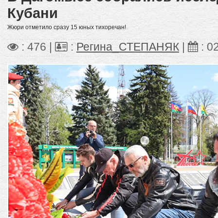
Кубани
Жюри отметило сразу 15 юных тихоречан!
: 476 |
:
Регина_СТЕПАНЯК
|
:
0