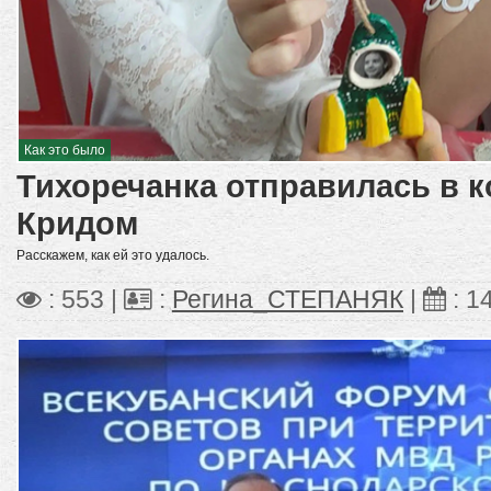
Как это было
Тихоречанка отправилась в к
Кридом
Расскажем, как ей это удалось.
: 553 |
:
Регина_СТЕПАНЯК
|
:
1