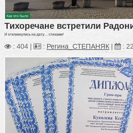
Как это было
Тихоречане встретили Радон
И откликнулись на дату… стихами!
: 404 |
:
Регина_СТЕПАНЯК
|
:
2