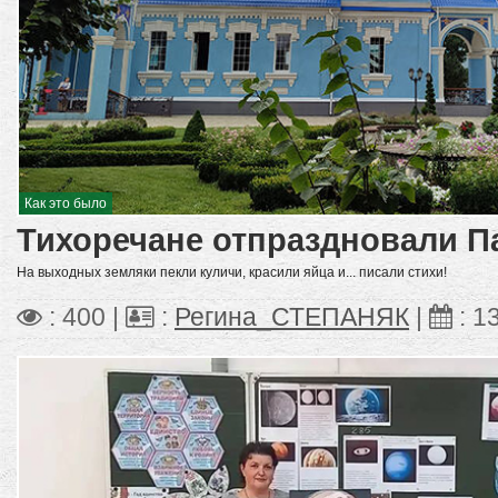
Как это было
Тихоречане отпраздновали П
На выходных земляки пекли куличи, красили яйца и... писали стихи!
: 400 |
:
Регина_СТЕПАНЯК
|
:
1