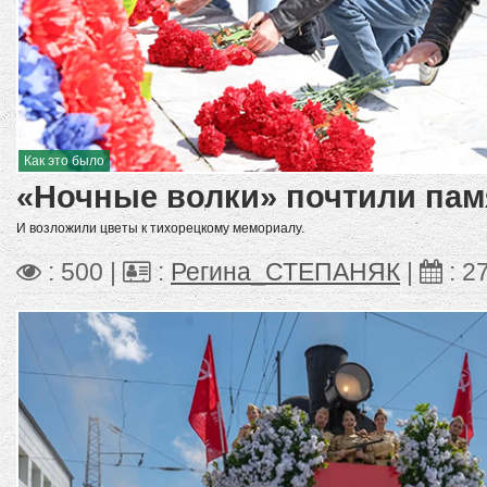
Как это было
«Ночные волки» почтили пам
И возложили цветы к тихорецкому мемориалу.
: 500 |
:
Регина_СТЕПАНЯК
|
:
2