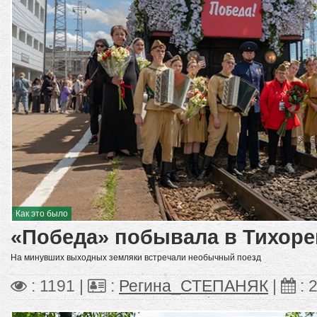
Как это было
«Победа» побывала в Тихоре
На минувших выходных земляки встречали необычный поезд
: 1191 |
:
Регина_СТЕПАНЯК
|
:
2