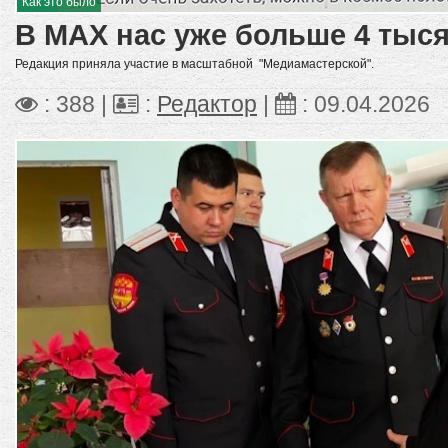
Как это было
В МАХ нас уже больше 4 тыс
Редакция приняла участие в масштабной "Медиамастерской".
: 388 |
:
Редактор
|
:
09.04.2026