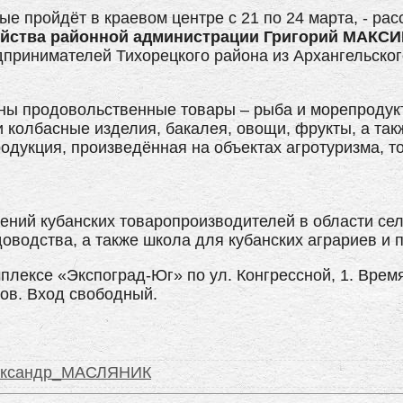
ые пройдёт в краевом центре с 21 по 24 марта, - рас
зяйства районной администрации Григорий МАКС
принимателей Тихорецкого района из Архангельско
ны продовольственные товары – рыба и морепродук
и колбасные изделия, бакалея, овощи, фрукты, а так
родукция, произведённая на объектах агротуризма, 
ений кубанских товаропроизводителей в области сел
оводства, а также школа для кубанских аграриев и 
лексе «Экспоград-Юг» по ул. Конгрессной, 1. Время
асов. Вход свободный.
ександр_МАСЛЯНИК