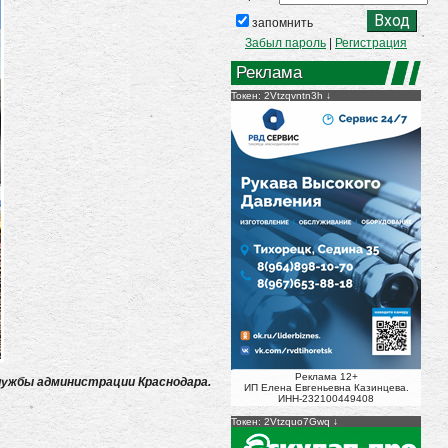
запомнить
Забыл пароль
|
Регистрация
Реклама
Токен: 2Vtzqvntn3h
Реклама 12+
лужбы администрации Краснодара.
ИП Елена Евгеньевна Казинцева.
ИНН-232100449408
Токен: 2Vtzquo7Gwq