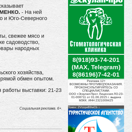
сказывает
ИМЕНКО.
- На ней
го и Юго-Северного
ты, свежее мясо и
же садоводство,
товары народных
8(918)93-74-201
(MAX, Telegram)
ьского хозяйства,
8(86196)7-42-01
прямой обмен опытом.
Реклама 12+
ВОЗМОЖНЫ ПРОТИВОПОКАЗАНИЯ.
ПРОКОНСУЛЬТИРУЙТЕСЬ СО
 работы выставки: 21-23
СПЕЦИАЛИСТАМИ.
ООО «Эскулап-Про» Лицензия ЛО-23-
01-008711 от 01.06.2015 г. выдана
МЗКК. ИНН 2321009425
Токен: 2VtzqwB9wCb
Социальная реклама. 6+.