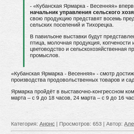
- «Кубанская Ярмарка - Весенняя» вперв
начальник управления сельского хо
свою продукцию представят восемь пред
сельских поселений и Тихорецка.
В павильоне выставки будут представле
птица, молочная продукция, копчености 
цветоводство и сельскохозяйственная п
промыслов.
«Кубанская Ярмарка - Весенняя» - смотр достиж
производства продовольственных товаров и сад
Ярмарка пройдёт в выставочно-конгрессном комп
марта – с 9 до 18 часов, 24 марта – с 9 до 16 ч
Категория
:
Анонс
|
Просмотров
: 653 |
Автор
:
Ал