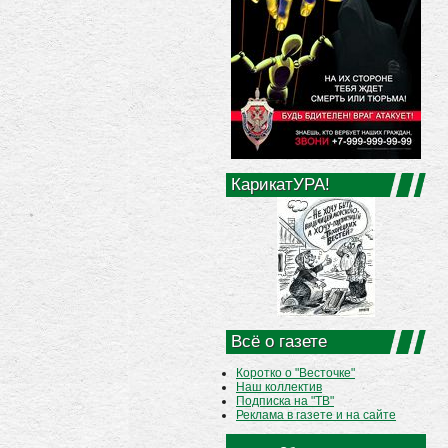
КарикатУРА!
Всё о газете
Коротко о "Весточке"
Наш коллектив
Подписка на "ТВ"
Реклама в газете и на сайте