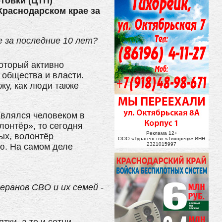
товки (ЦТП)
Краснодарском крае за
е за последние 10 лет?
который активно
 общества и власти.
жу, как люди также
авлялся человеком в
лонтёр», то сегодня
Реклама 12+
ых, волонтёр
ООО «Турагенство «Тихорецк» ИНН
2321015997
ую. На самом деле
еранов СВО и их семей -