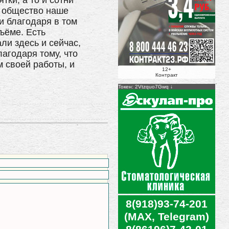
тки, а то и сотни
то общество наше
и благодаря в том
ъёме. Есть
ли здесь и сейчас,
агодаря тому, что
 своей работы, и
12+
Контракт
Токен: 2Vtzquo7Gwq
8(918)93-74-201
(MAX, Telegram)