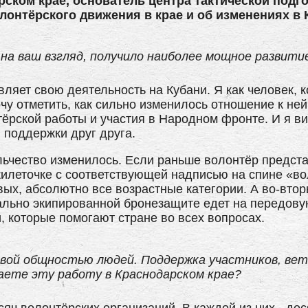
ском крае, основатель центра тактической подго
лонтёрского движения в крае и об изменениях в 
, на ваш взгляд, получило наиболее мощное развити
ляет свою деятельность на Кубани. Я как человек, 
чу отметить, как сильно изменилось отношение к ней
ёрской работы и участия в Народном фронте. И я ви
 поддержки друг друга.
ьчество изменилось. Если раньше волонтёр предст
жилеточке с соответствующей надписью на спине «во
ых, абсолютно все возрастные категории. А во-втор
мально экипированной бронезащите едет на передов
, которые помогают стране во всех вопросах.
овой общностью людей. Поддержка участников, вет
аете эту работу в Краснодарском крае?