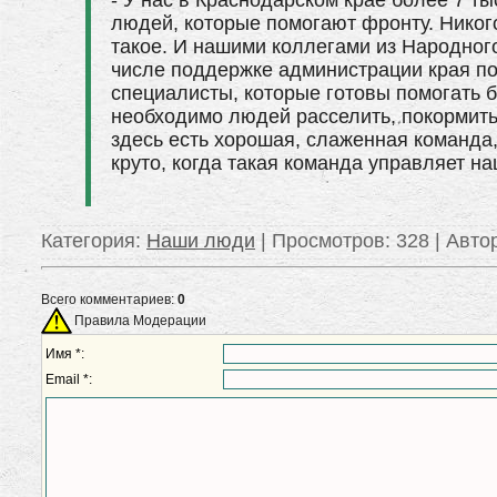
- У нас в Краснодарском крае более 7 ты
людей, которые помогают фронту. Никого 
такое. И нашими коллегами из Народног
числе поддержке администрации края по
специалисты, которые готовы помогать б
необходимо людей расселить, покормить,
здесь есть хорошая, слаженная команда,
круто, когда такая команда управляет н
Категория
:
Наши люди
|
Просмотров
: 328 |
Авто
Всего комментариев:
0
Правила Модерации
Имя *:
Email *: