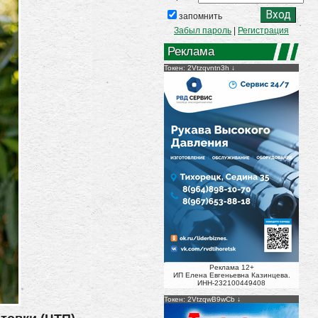
запомнить
Забыл пароль
|
Регистрация
Реклама
Токен: 2Vtzqvntn3h
Реклама 12+
ИП Елена Евгеньевна Казинцева.
ИНН-232100449408
Токен: 2VtzqwB9wCb