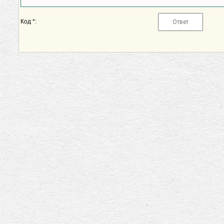
Код *: