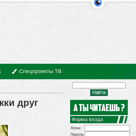
перейти на ве
к
Спецпроекты ТВ
жки друг
Форма входа
Логин:
Пароль: