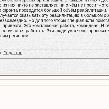
сяч волонтёрских организаций. В каждой из них - деся
из них никто не заставляет, ни о чём не просит - э
о фронта проводится большой объём реабилитации, 
лучается оказывать эту реабилитацию в большом об
езвозмездно. Но для того чтобы специалисты помога
 привезти. Это комплексная работа, командная. И бл
 получается работать. Эти люди увлечены процессом
ашим регионом.
р
:
Редактор