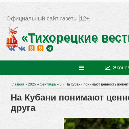
Официальный сайт газеты
12+
«Тихорецкие вест
Эконо
Главная
»
2025
»
Сентябрь
»
5
» На Кубани понимают ценность волонтё
На Кубани понимают ценн
друга