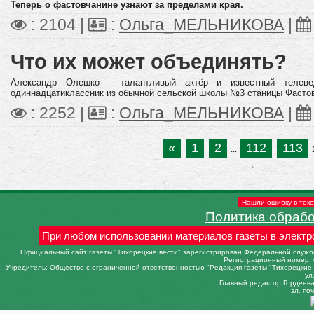
Теперь о фастовчанине узнают за пределами края.
: 2104 |
:
Ольга_МЕЛЬНИКОВА
|
Что их может объединять?
Александр Олешко - талантливый актёр и известный телев
одиннадцатиклассник из обычной сельской школы №3 станицы Фастов
: 2252 |
:
Ольга_МЕЛЬНИКОВА
|
«
1
2
112
113
...
Нашли ошибку в текс
Политика обраб
При любом использовании материалов газеты в электр
Официальный сайт газеты "Тихорецкие вести" зарегистрирован Федеральной службо
Регистрационный номер: 
Учредитель: Общество с ограниченной ответственностью "Редакция газеты "Тихорецкие в
ул
Главный редактор Гордеева 
эл. поч