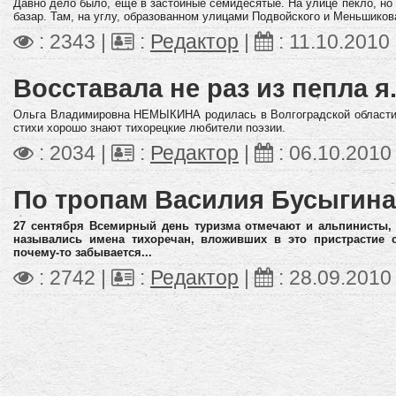
Давно дело было, еще в
застойные семидесятые.
На улице пекло, н
базар. Там, на углу, образованном улицами Подвойского и Меньшиков
: 2343 |
:
Редактор
|
:
11.10.2010
Восставала не раз из пепла я.
Ольга Владимировна НЕМЫКИНА родилась в Волгоградской области,
стихи хорошо знают тихорецкие любители поэзии.
: 2034 |
:
Редактор
|
:
06.10.2010
По тропам Василия Бусыгина
27 сентября Всемирный день туризма отмечают и альпинисты, 
назывались имена тихоречан, вложивших в это пристрастие 
почему-то забывается...
: 2742 |
:
Редактор
|
:
28.09.2010