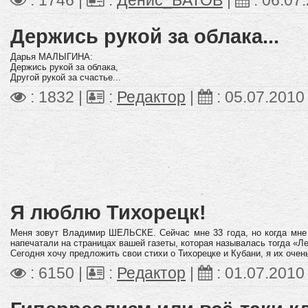
: 1746 |
:
Денис_БАТОВ
|
:
06.07
Держись рукой за облака...
Дарья МАЛЫГИНА:
Держись рукой за облака,
Другой рукой за счастье...
: 1832 |
:
Редактор
|
:
05.07.2010
Я люблю Тихорецк!
Меня зовут Владимир ШЕЛЬСКЕ. Сейчас мне 33 года, но когда мне 
напечатали на страницах вашей газеты, которая называлась тогда «Ле
Сегодня хочу предложить свои стихи о Тихорецке и Кубани, я их оче
: 6150 |
:
Редактор
|
:
01.07.2010