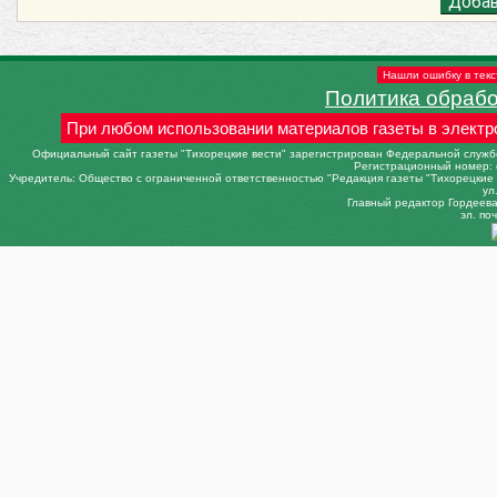
Нашли ошибку в текс
Политика обраб
При любом использовании материалов газеты в электр
Официальный сайт газеты "Тихорецкие вести" зарегистрирован Федеральной службо
Регистрационный номер: 
Учредитель: Общество с ограниченной ответственностью "Редакция газеты "Тихорецкие в
ул
Главный редактор Гордеева 
эл. поч