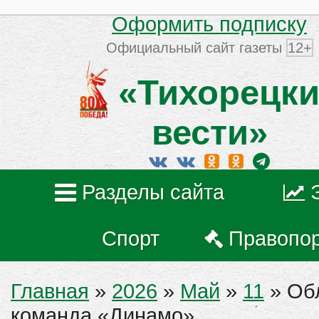
Оформить подписку
Официальный сайт газеты
12+
«Тихорецки
вести»
Разделы сайта
Спорт
Правопо
Главная
»
2026
»
Май
»
11
» Об
команда «Динамо»