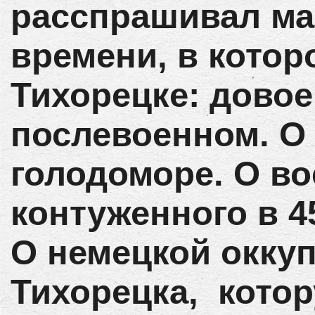
расспрашивал мам
времени, в котор
Тихорецке: довое
послевоенном. О
голодоморе. О во
контуженного в 4
О немецкой окку
Тихорецка, кото