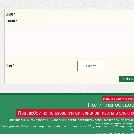
Имя *:
Email *:
Код *:
Нашли ошибку в текс
Политика обраб
При любом использовании материалов газеты в электр
Официальный сайт газеты "Тихорецкие вести" зарегистрирован Федеральной службо
Регистрационный номер: 
Учредитель: Общество с ограниченной ответственностью "Редакция газеты "Тихорецкие в
ул
Главный редактор Гордеева 