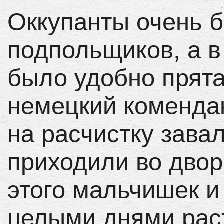
Оккупанты очень б
подпольщиков, а в
было удобно прята
немецкий коменда
на расчистку зава
приходили во двор
этого мальчишек и
целыми днями раст