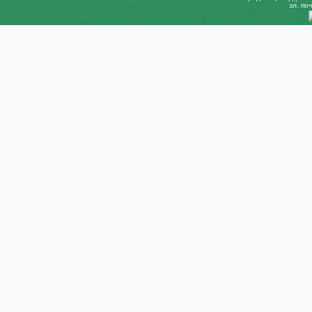
эл. поч