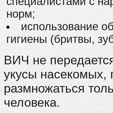
специалистами с н
норм;
использование о
гигиены (бритвы, зу
ВИЧ не передаетс
укусы насекомых, 
размножаться толь
человека.