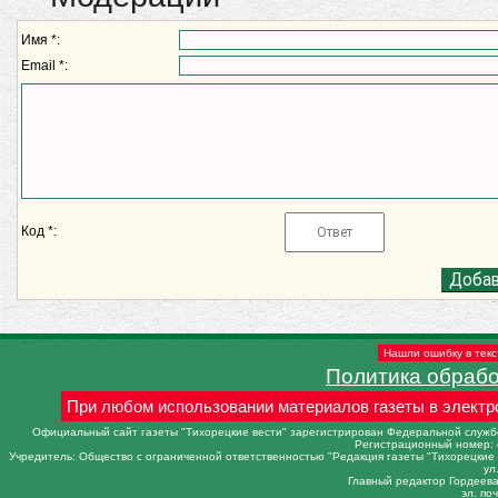
Имя *:
Email *:
Код *:
Нашли ошибку в текс
Политика обраб
При любом использовании материалов газеты в электр
Официальный сайт газеты "Тихорецкие вести" зарегистрирован Федеральной службо
Регистрационный номер: 
Учредитель: Общество с ограниченной ответственностью "Редакция газеты "Тихорецкие в
ул
Главный редактор Гордеева 
эл. поч