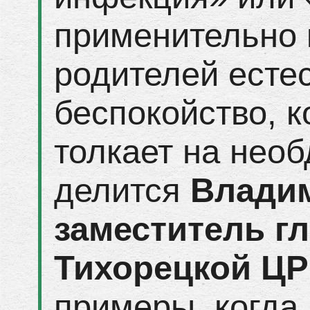
применительно 
родителей есте
беспокойство, к
толкает на нео
делится
Влади
заместитель г
Тихорецкой Ц
примеры, когда