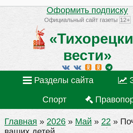
Оформить подписку
Официальный сайт газеты
12+
«Тихорецки
вести»
Разделы сайта
Спорт
Правопо
Главная
»
2026
»
Май
»
22
» По
ваших детей