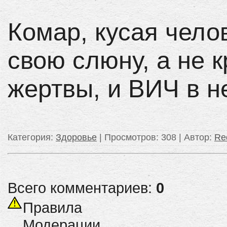
Комар, кусая чело
свою слюну, а не 
жертвы, и ВИЧ в н
Категория
:
Здоровье
|
Просмотров
: 308 |
Автор
:
Re
Всего комментариев:
0
Правила
Модерации