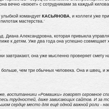
 она вечно «воюет» с сотрудниками за каждый килова
 с улыбкой командует
КАСЬЯНОВА
, и коллеги уже пр
пилотаж мастерства.
ад. Диана Александровна, которая привыкла управл
ближе к детям. Уже два года она успешно совмещает
шки завтракают, она уже мысленно проверяет смету н
больше, чем три обычных человека. Она и швец, и жн
же, воспитанники «Ромашки» говорят огромное спас
тесь трудностей, даже зависающих сайтов. И за то
ьшом сердце место для ещё одной важной роли - н