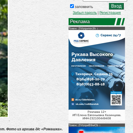
запомнить
Забыл пароль
|
Регистрация
Реклама
Токен: 2Vtzqvntn3h
Реклама 12+
ИП Елена Евгеньевна Казинцева.
ИНН-232100449408
Токен: 2VtzqwB9wCb
т. Фото из архива д/с «Ромашка».