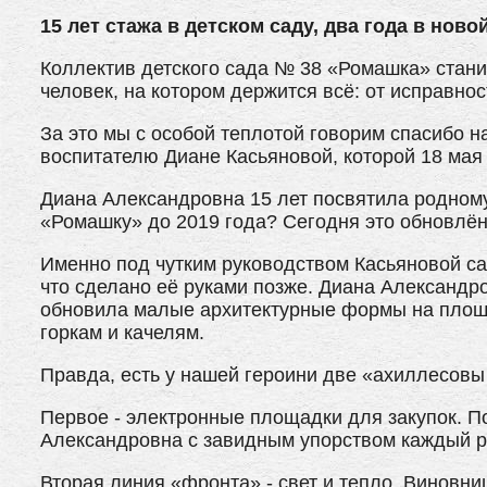
15 лет стажа в детском саду, два года в ново
Коллектив детского сада № 38 «Ромашка» стани
человек, на котором держится всё: от исправно
За это мы с особой теплотой говорим спасибо 
воспитателю Диане Касьяновой, которой 18 мая 
Диана Александровна 15 лет посвятила родному
«Ромашку» до 2019 года? Сегодня это обновлённ
Именно под чутким руководством Касьяновой с
что сделано её руками позже. Диана Александр
обновила малые архитектурные формы на площад
горкам и качелям.
Правда, есть у нашей героини две «ахиллесовы 
Первое - электронные площадки для закупок. По
Александровна с завидным упорством каждый р
Вторая линия «фронта» - свет и тепло. Виновни