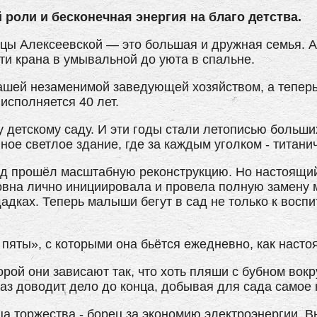
й роли и бесконечная энергия на благо детства.
цы Алексеевской — это большая и дружная семья. А
сти крана в умывальной до уюта в спальне.
нашей незаменимой заведующей хозяйством, а теперь
исполняется 40 лет.
 детскому саду. И эти годы стали летописью больши
ое светлое здание, где за каждым уголком - титани
ад прошёл масштабную реконструкцию. Но настоящий
овна лично инициировала и провела полную замену м
ках. Теперь малыши бегут в сад не только к воспит
пяты», с которыми она бьётся ежедневно, как насто
рой они зависают так, что хоть пляши с бубном вок
аз доводит дело до конца, добывая для сада самое
ца торжества - борец за экономию электроэнергии. 