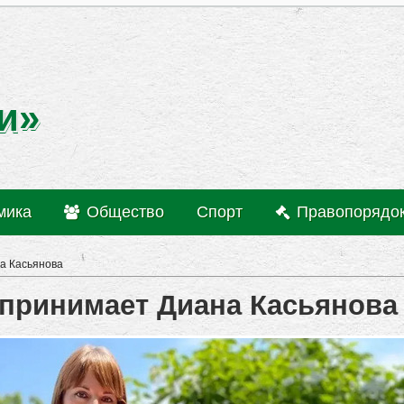
и»
мика
Общество
Спорт
Правопорядо
а Касьянова
принимает Диана Касьянова