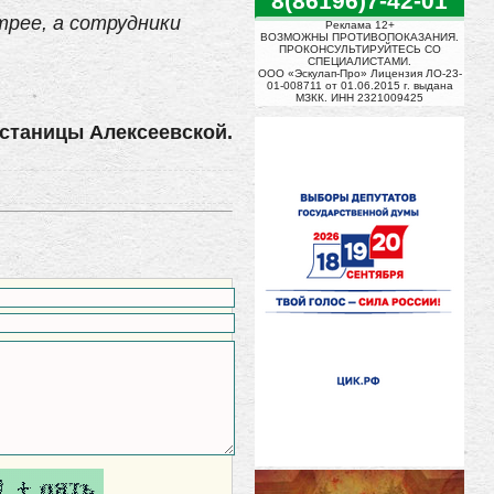
8(86196)7-42-01
рее, а сотрудники
Реклама 12+
ВОЗМОЖНЫ ПРОТИВОПОКАЗАНИЯ.
ПРОКОНСУЛЬТИРУЙТЕСЬ СО
СПЕЦИАЛИСТАМИ.
ООО «Эскулап-Про» Лицензия ЛО-23-
01-008711 от 01.06.2015 г. выдана
МЗКК. ИНН 2321009425
станицы Алексеевской.