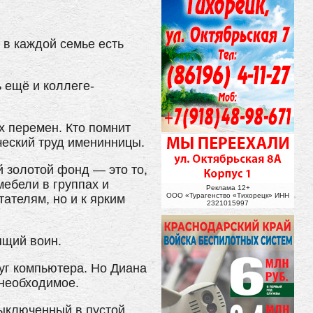
 в каждой семье есть
 ещё и коллеге-
х перемен. Кто помнит
ческий труд именинницы.
 золотой фонд — это то,
ебели в группах и
Реклама 12+
ООО «Турагенство «Тихорецк» ИНН
ателям, но и к ярким
2321015997
ящий воин.
руг компьютера. Но Диана
 необходимое.
Выключенный в пустой