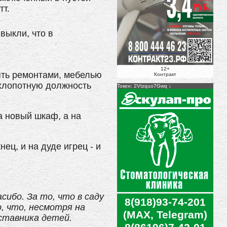
тт.
ивыкли, что в
12+
ять ремонтами, мебелью
Контракт
 хлопотную должность
Токен: 2Vtzquo7Gwq
а новый шкаф, а на
ец, и на дуде игрец - и
ибо. За то, что в саду
8(918)93-74-201
, что, несмотря на
(MAX, Telegram)
аставника детей.