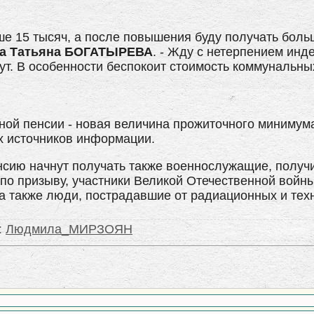
ше 15 тысяч, а после повышения буду получать больш
ка Татьяна БОГАТЫРЕВА
. - Жду с нетерпением инд
тут. В особенности беспокоит стоимость коммунальных
ой пенсии - новая величина прожиточного минимума
х источников информации.
сию начнут получать также военнослужащие, получ
 по призыву, участники Великой Отечественной войн
 а также люди, пострадавшие от радиационных и тех
:
Людмила_МИРЗОЯН