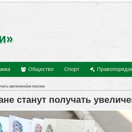
и»
мика
Общество
Спорт
Правопорядо
лучать увеличенную пенсию
чане станут получать увелич