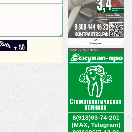
12+
Контракт
Токен: 2Vtzquo7Gwq
8(918)93-74-201
(MAX, Telegram)