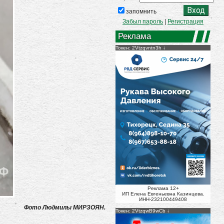
запомнить
Забыл пароль
|
Регистрация
Реклама
Токен: 2Vtzqvntn3h
Реклама 12+
ИП Елена Евгеньевна Казинцева.
ИНН-232100449408
Фото Людмилы МИРЗОЯН.
Токен: 2VtzqwB9wCb