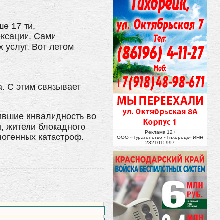
е 17-ти, -
ексации. Сами
 услуг. Вот летом
. С этим связывает
ившие инвалидность во
ы, жители блокадного
Реклама 12+
ногенных катастроф.
ООО «Турагенство «Тихорецк» ИНН
2321015997