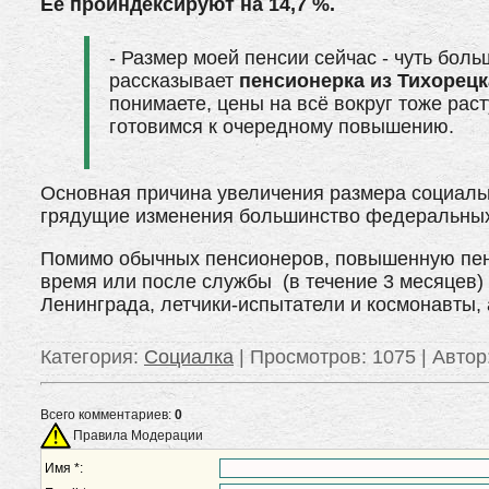
Её проиндексируют на 14,7 %.
- Размер моей пенсии сейчас - чуть боль
рассказывает
пенсионерка из Тихорец
понимаете, цены на всё вокруг тоже рас
готовимся к очередному повышению.
Основная причина увеличения размера социальн
грядущие изменения большинство федеральны
Помимо обычных пенсионеров, повышенную пен
время или после службы (в течение 3 месяцев)
Ленинграда, летчики-испытатели и космонавты,
Категория
:
Социалка
|
Просмотров
: 1075 |
Автор
Всего комментариев:
0
Правила Модерации
Имя *: