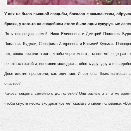
У них не было пышной свадьбы, бокалов с шампанским, обруч
брюки, у кого-то на свадебном столе были одни кукурузные леп
Пять тихорецких семей: Нина Елисеевна и Дмитрий Павлович Бур
Павлович Кудлаи, Серафима Андреевна и Василий Кузьмич Паращен
лет, снова пришли в загс, чтобы через много – много лет еще раз 
почетных гостей и, вспомнив молодость, обнять друг друга в свадебн
Десятилетия пролетели, как один миг. И вот она, бриллиантовая 
счастье?!
Каковы секреты семейного долголетия? Они разные и в то же время
чтобы спустя несколько десятков лет сказать о своей половинке: «Вот