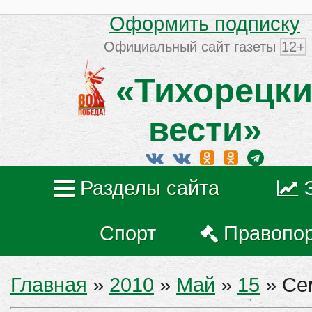
Оформить подписку
Официальный сайт газеты
12+
«Тихорецки
вести»
Разделы сайта
Спорт
Правопо
Главная
»
2010
»
Май
»
15
» Се