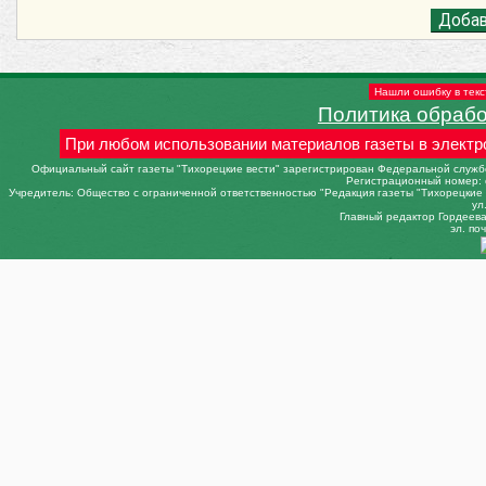
Нашли ошибку в текс
Политика обраб
При любом использовании материалов газеты в электр
Официальный сайт газеты "Тихорецкие вести" зарегистрирован Федеральной службо
Регистрационный номер: 
Учредитель: Общество с ограниченной ответственностью "Редакция газеты "Тихорецкие в
ул
Главный редактор Гордеева 
эл. поч