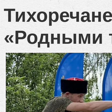
Тихоречан
«Родными 