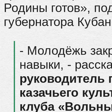
Родины готов», по
губернатора Кубан
- Молодёжь зак
навыки, - расск
руководитель 
казачьего кул
клуба «Вольны