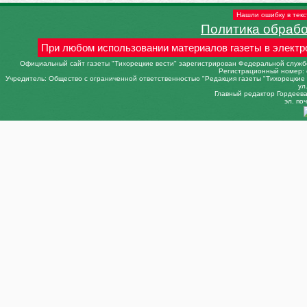
Нашли ошибку в текс
Политика обраб
При любом использовании материалов газеты в электр
Официальный сайт газеты "Тихорецкие вести" зарегистрирован Федеральной службо
Регистрационный номер: 
Учредитель: Общество с ограниченной ответственностью "Редакция газеты "Тихорецкие в
ул
Главный редактор Гордеева 
эл. поч