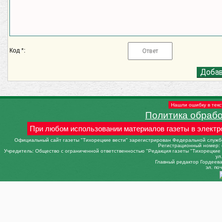
Код *:
Нашли ошибку в текс
Политика обраб
При любом использовании материалов газеты в электр
Официальный сайт газеты "Тихорецкие вести" зарегистрирован Федеральной службо
Регистрационный номер: 
Учредитель: Общество с ограниченной ответственностью "Редакция газеты "Тихорецкие в
ул
Главный редактор Гордеева 
эл. поч