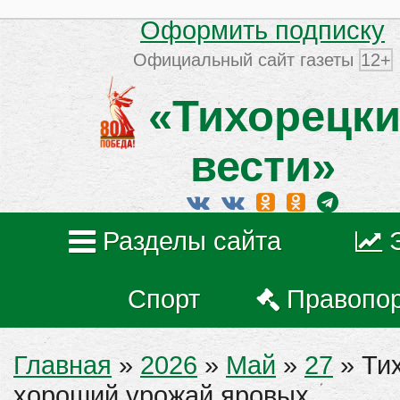
Оформить подписку
Официальный сайт газеты
12+
«Тихорецки
вести»
Разделы сайта
Спорт
Правопо
Главная
»
2026
»
Май
»
27
» Ти
хороший урожай яровых