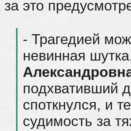
за это предусмотр
- Трагедией мож
невинная шутка
Александровн
подхвативший д
споткнулся, и т
судимость за тя