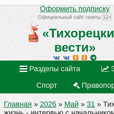
Оформить подписку
Официальный сайт газеты
12+
«Тихорецки
вести»
Разделы сайта
Спорт
Правопо
Главная
»
2026
»
Май
»
31
» Тих
жизнь - интервью с начальник