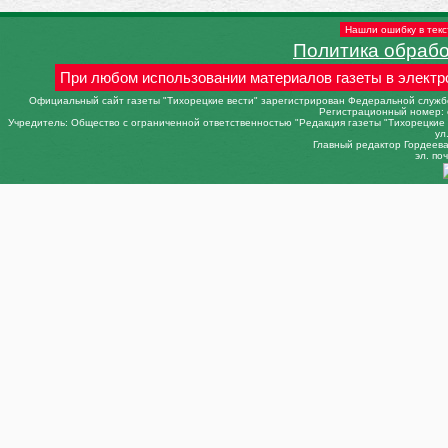
Нашли ошибку в текс
Политика обраб
При любом использовании материалов газеты в электр
Официальный сайт газеты "Тихорецкие вести" зарегистрирован Федеральной службо
Регистрационный номер: 
Учредитель: Общество с ограниченной ответственностью "Редакция газеты "Тихорецкие в
ул
Главный редактор Гордеева 
эл. поч