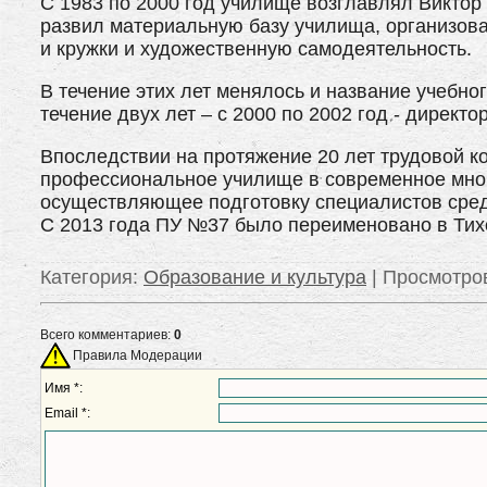
С 1983 по 2000 год училище возглавлял Виктор
развил материальную базу училища, организова
и кружки и художественную самодеятельность.
В течение этих лет менялось и название учебно
течение двух лет – с 2000 по 2002 год - дирек
Впоследствии на протяжение 20 лет трудовой 
профессиональное училище в современное мно
осуществляющее подготовку специалистов сред
С 2013 года ПУ №37 было переименовано в Тих
Категория
:
Образование и культура
|
Просмотро
Всего комментариев:
0
Правила Модерации
Имя *:
Email *: