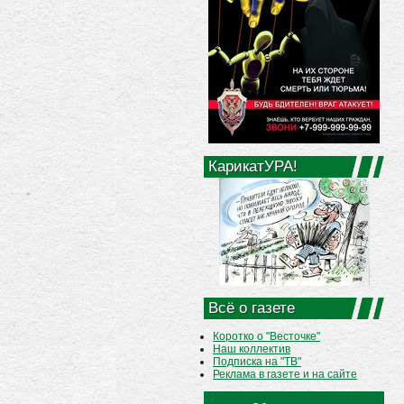
КарикатУРА!
Всё о газете
Коротко о "Весточке"
Наш коллектив
Подписка на "ТВ"
Реклама в газете и на сайте