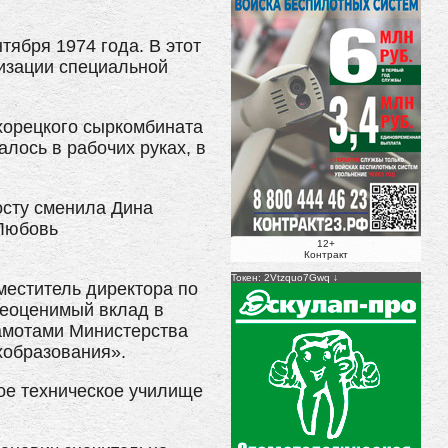
тября 1974 года. В этот
изации специальной
хорецкого сыркомбината
лось в рабочих руках, в
осту сменила Дина
 Любовь
12+
Контракт
Токен: 2Vtzquo7Gwq
меститель директора по
неоценимый вклад в
рамотами Министерства
хобразования».
ое техническое училище