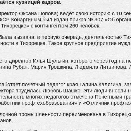
аётся кузницей кадров.
ректор Оксана Попова) ведёт свою историю с 10 сен
СР Конаргиным был издан приказ № 307 «Об орган
Тихорецке» с контингентом 260 человек.
была вызвана, в первую очередь, деятельностью Ти
сти в Тихорецке. Такое крупное предприятие нужда
.
го директор Илья Шульгин, которого через год на п
онина Рубан, Мария Трошкина, Людмила Литвинова,
работает почетный педагог края Галина Калягина, за
ректора трудилась Любовь Шашко. Эти люди внесли 
ятельность многих педагогов отмечена Почетными г
работник профтехобразования» и «Отличник профте
олочной промышленности переименована в Тихорецк
анов.