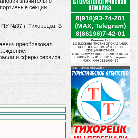
ванович значительно
спортивные секции
8(918)93-74-201
(MAX, Telegram)
 ПУ №37 г. Тихорецка. В
8(86196)7-42-01
Реклама 12+
лаевич преобразовал
ВОЗМОЖНЫ ПРОТИВОПОКАЗАНИЯ.
ПРОКОНСУЛЬТИРУЙТЕСЬ СО
реждение,
СПЕЦИАЛИСТАМИ.
ООО «Эскулап-Про» Лицензия ЛО-23-
расли и сферы сервиса.
01-008711 от 01.06.2015 г. выдана
МЗКК. ИНН 2321009425
Токен: 2VtzqwB9wCb