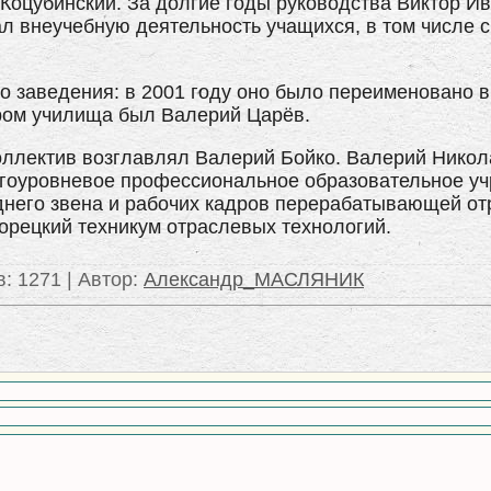
 Коцубинский. За долгие годы руководства Виктор И
л внеучебную деятельность учащихся, в том числе 
го заведения: в 2001 году оно было переименовано в
тором училища был Валерий Царёв.
коллектив возглавлял Валерий Бойко. Валерий Нико
гоуровневое профессиональное образовательное уч
него звена и рабочих кадров перерабатывающей от
орецкий техникум отраслевых технологий.
в
: 1271 |
Автор
:
Александр_МАСЛЯНИК