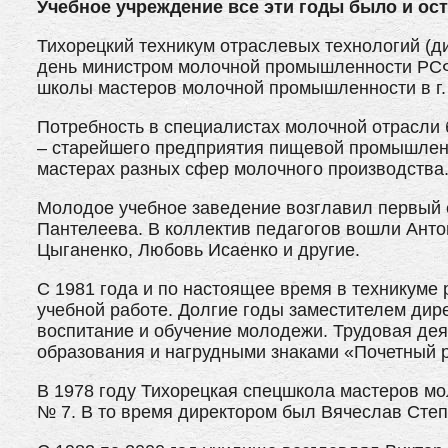
Учебное учреждение все эти годы было и ост
Тихорецкий техникум отраслевых технологий (ди
день министром молочной промышленности РСФ
школы мастеров молочной промышленности в г. 
Потребность в специалистах молочной отрасли 
– старейшего предприятия пищевой промышленно
мастерах разных сфер молочного производства
Молодое учебное заведение возглавил первый е
Пантелеева. В коллектив педагогов вошли Ант
Цыганенко, Любовь Исаенко и другие.
С 1981 года и по настоящее время в техникуме 
учебной работе. Долгие годы заместителем ди
воспитание и обучение молодежи. Трудовая де
образования и нагрудными знаками «Почетный 
В 1978 году Тихорецкая спецшкола мастеров м
№ 7. В то время директором был Вячеслав Степ