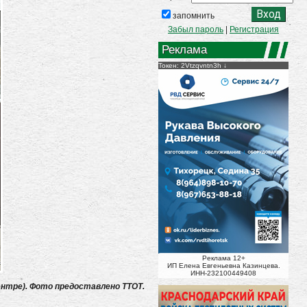
запомнить
Забыл пароль
|
Регистрация
Реклама
Токен: 2Vtzqvntn3h
Реклама 12+
ИП Елена Евгеньевна Казинцева.
ИНН-232100449408
центре). Фото предоставлено ТТОТ.