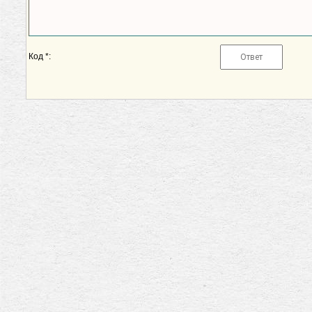
Код *: