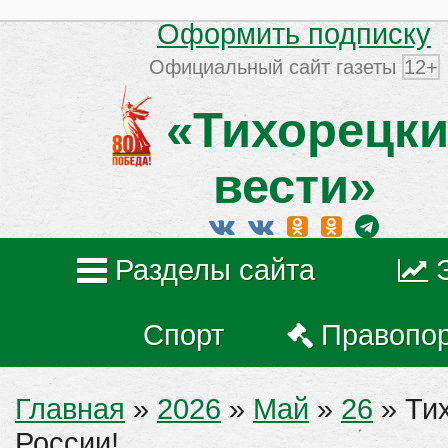
Оформить подписку
Официальный сайт газеты
12+
«Тихорецки
вести»
Разделы сайта
Спорт
Правопо
Главная
»
2026
»
Май
»
26
» Тих
России!