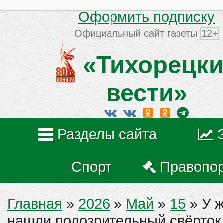
Оформить подписку
Официальный сайт газеты
12+
«Тихорецки
вести»
Разделы сайта
Спорт
Правопо
Главная
»
2026
»
Май
»
15
» У 
нашли подозрительный свёрток