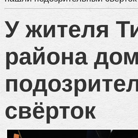
У жителя Т
района до
подозрите
свёрток