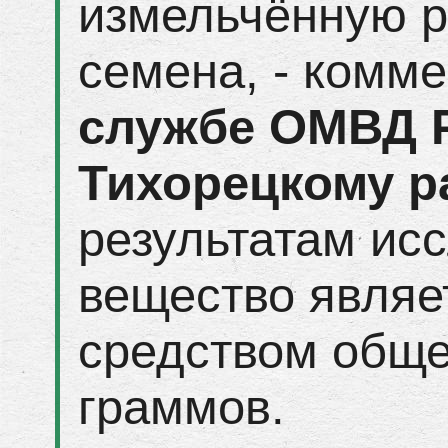
измельчённую р
семена, - комм
службе ОМВД 
Тихорецкому р
результатам ис
вещество являе
средством обще
граммов.