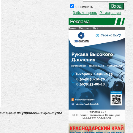
запомнить
Забыл пароль
|
Регистрация
Реклама
Токен: 2Vtzqvntn3h
Реклама 12+
з тг-канала управления культуры.
ИП Елена Евгеньевна Казинцева.
ИНН-232100449408