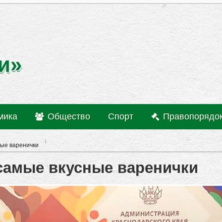
и»
мика
Общество
Спорт
Правопорядо
ные варенички
 самые вкусные варенички