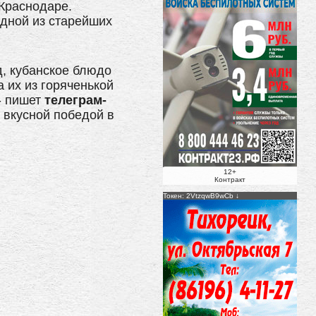
Краснодаре.
дной из старейших
д, кубанское блюдо
а их из горяченькой
- пишет
телеграм-
о вкусной победой в
12+
Контракт
Токен: 2VtzqwB9wCb