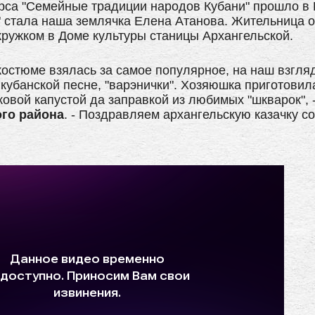
рса "Семейные традиции народов Кубани" прошло в 
 стала наша землячка Елена Атанова. Жительница о
кружком в Доме культуры станицы Архангельской.
остюме взялась за самое популярное, на наш взгля
 кубанской песне, "варэнички". Хозяюшка приготовил
овой капустой да заправкой из любимых "шкварок", 
ого района
. - Поздравляем архангельскую казачку с