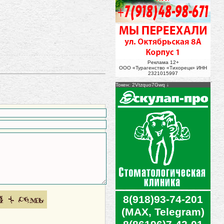
Реклама 12+
ООО «Турагенство «Тихорецк» ИНН
2321015997
Токен: 2Vtzquo7Gwq
8(918)93-74-201
(MAX, Telegram)