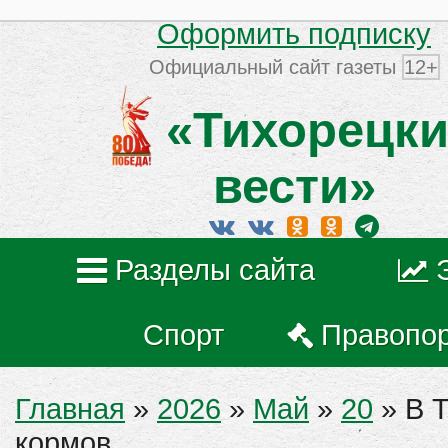
Оформить подписку
Официальный сайт газеты
12+
«Тихорецки
вести»
Разделы сайта
Спорт
Правопо
Главная
»
2026
»
Май
»
20
» В Т
кормов