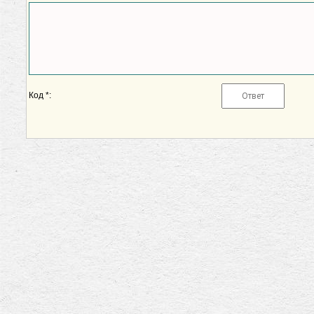
Код *: