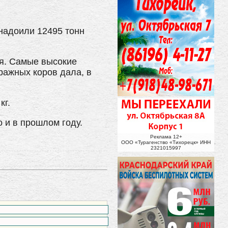
надоили 12495 тонн
я. Самые высокие
ражных коров дала, в
кг.
о и в прошлом году.
Реклама 12+
ООО «Турагенство «Тихорецк» ИНН
2321015997