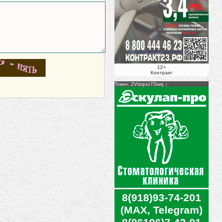
12+
Контракт
Токен: 2Vtzquo7Gwq
8(918)93-74-201
(MAX, Telegram)