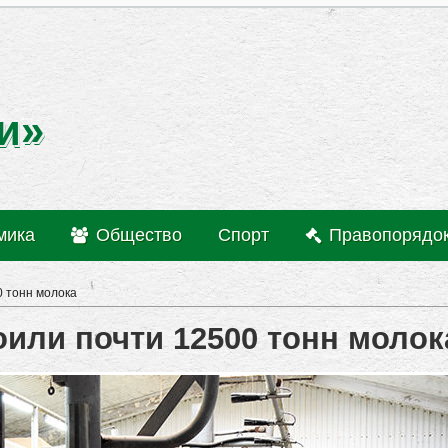
и»
мика
Общество
Спорт
Правопорядо
0 тонн молока
или почти 12500 тонн молок