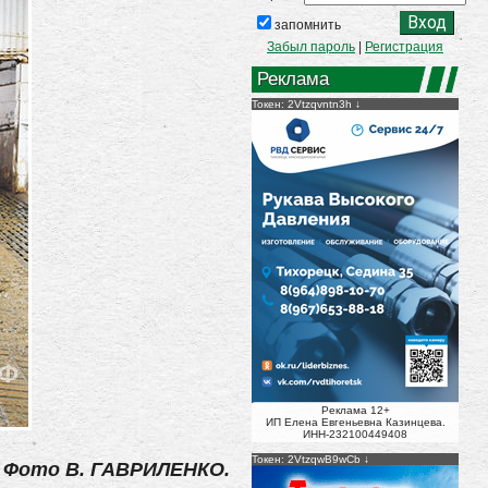
запомнить
Забыл пароль
|
Регистрация
Реклама
Токен: 2Vtzqvntn3h
Реклама 12+
ИП Елена Евгеньевна Казинцева.
ИНН-232100449408
Токен: 2VtzqwB9wCb
Фото В. ГАВРИЛЕНКО.