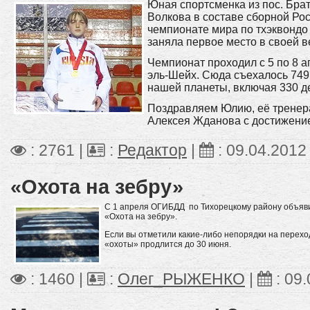
Юная спортсменка из пос. Бр
Волкова в составе сборной Рос
чемпионате мира по тхэквондо
заняла первое место в своей ве
Чемпионат проходил с 5 по 8 
эль-Шейх. Сюда съехалось 749
нашей планеты, включая 330 д
Поздравляем Юлию, её тренера
Алексея Жданова с достижени
: 2761 |
:
Редактор
|
:
09.04.2012
«Охота на зебру»
С 1 апреля ОГИБДД по Тихорецкому району объяв
«Охота на зебру».
Если вы отметили какие-либо непорядки на перехо
«охоты» продлится до 30 июня.
: 1460 |
:
Олег_РЫЖЕНКО
|
:
09.