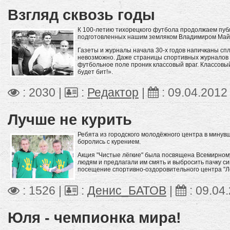
Взгляд сквозь годы
К 100-летию тихорецкого футбола продолжаем пу
подготовленных нашим земляком Владимиром Май
Газеты и журналы начала 30-х годов напичканы сп
невозможно. Даже страницы спортивных журналов 
футбольное поле проник классовый враг. Классовы
будет бит!».
: 2030 |
:
Редактор
|
:
09.04.2012
Лучше не курить
Ребята из городского молодёжного центра в минув
боролись с курением.
Акция "Чистые лёгкие" была посвящена Всемирном
людям и предлагали им смять и выбросить пачку си
посещение спортивно-оздоровительного центра "Л
: 1526 |
:
Денис_БАТОВ
|
:
09.04
Юля - чемпионка мира!