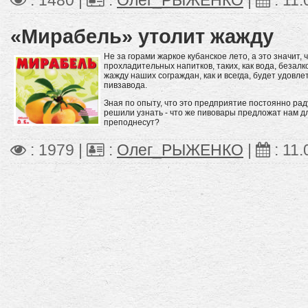
: 1480 |
:
Олег_РЫЖЕНКО
|
:
11.
«Мирабель» утолит жажду
Не за горами жаркое кубанское лето, а это значит,
прохладительных напитков, таких, как вода, безал
жажду наших сограждан, как и всегда, будет удовле
пивзавода.
Зная по опыту, что это предприятие постоянно ра
решили узнать - что же пивовары предложат нам дл
преподнесут?
: 1979 |
:
Олег_РЫЖЕНКО
|
:
11.