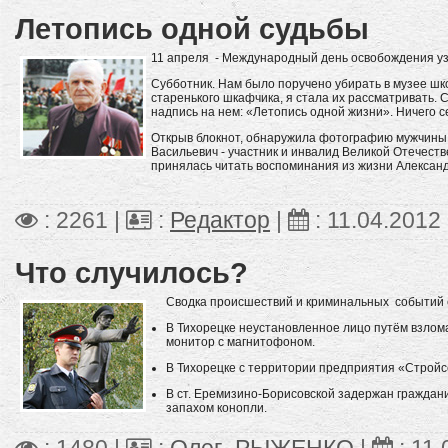
Летопись одной судьбы
11 апреля - Международный день освобождения уз
Субботник. Нам было поручено убирать в музее шко
старенького шкафчика, я стала их рассматривать. С
надпись на нем: «Летопись одной жизни». Ничего с
Открыв блокнот, обнаружила фотографию мужчины,
Васильевич - участник и инвалид Великой Отечеств
принялась читать воспоминания из жизни Алексан
: 2261 |
:
Редактор
|
:
11.04.2012
Что случилось?
Сводка происшествий и криминальных событий с
В Тихорецке неустановленное лицо путём взлом
монитор с магнитофоном.
В Тихорецке с территории предприятия «Стройс
В ст. Еремизино-Борисовской задержан граждани
запахом конопли.