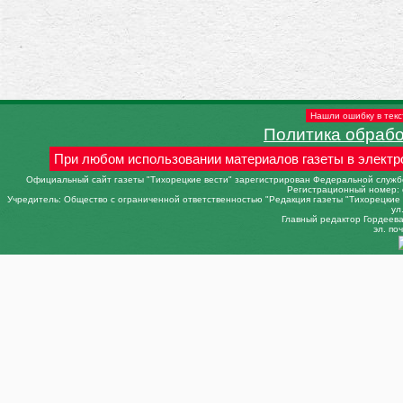
Нашли ошибку в текс
Политика обраб
При любом использовании материалов газеты в электр
Официальный сайт газеты "Тихорецкие вести" зарегистрирован Федеральной службо
Регистрационный номер: 
Учредитель: Общество с ограниченной ответственностью "Редакция газеты "Тихорецкие в
ул
Главный редактор Гордеева 
эл. поч