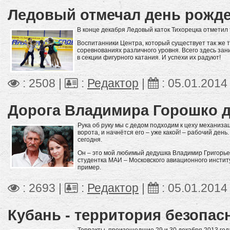
Ледовый отмечал день рожде
В конце декабря Ледовый каток Тихорецка отметил
Воспитанники Центра, который существует так же 
соревнованиях различного уровня. Всего здесь зани
в секции фигурного катания. И успехи их радуют!
: 2508 |
:
Редактор
|
:
05.01.2014
Дорога Владимира Горошко 
Рука об руку мы с дедом подходим к цеху механиза
ворота, и начнётся его – уже какой! – рабочий день
сегодня.
Он – это мой любимый дедушка Владимир Григорьев
студентка МАИ – Московского авиационного институт
пример.
: 2693 |
:
Редактор
|
:
05.01.2014
Кубань - территория безопас
Терракты, произошедшие 29 и 30 декабря 2013 года