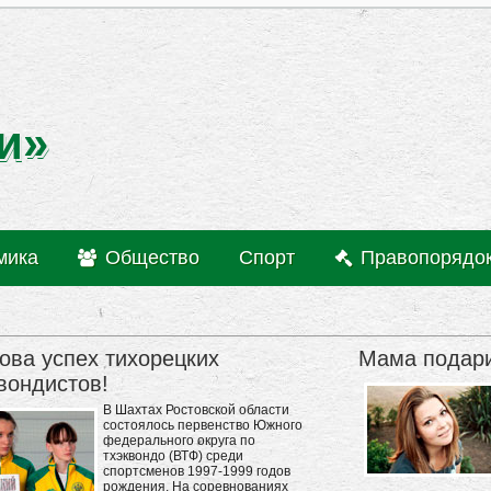
и»
мика
Общество
Спорт
Правопорядо
ова успех тихорецких
Мама подари
вондистов!
В Шахтах Ростовской области
состоялось первенство Южного
федерального округа по
тхэквондо (ВТФ) среди
спортсменов 1997-1999 годов
рождения. На соревнованиях