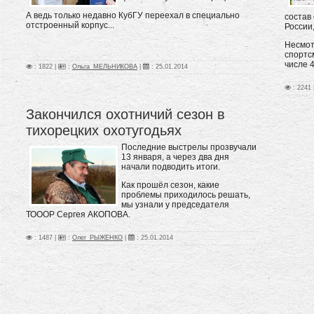
А ведь только недавно КубГУ переехал в специально
состав
отстроенный корпус...
России,
Несмот
спортс
числе 
: 1822 |
:
Ольга_МЕЛЬНИКОВА
|
:
25.01.2014
: 2241 
Закончился охотничий сезон в
тихорецких охотугодьях
Последние выстрелы прозвучали
13 января, а через два дня
начали подводить итоги.
Как прошёл сезон, какие
проблемы приходилось решать,
мы узнали у председателя
ТОООР Сергея АКОПОВА.
: 1487 |
:
Олег_РЫЖЕНКО
|
:
25.01.2014