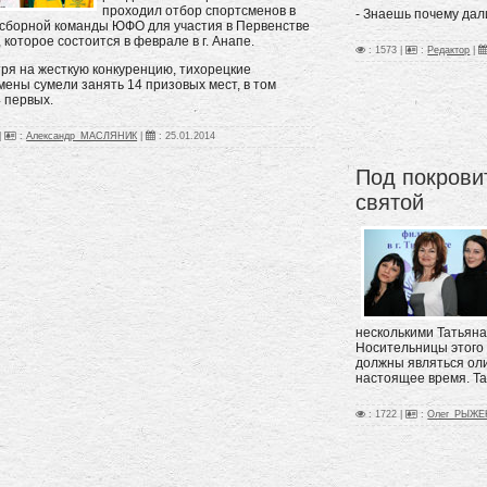
проходил отбор спортсменов в
- Знаешь почему дал
 сборной команды ЮФО для участия в Первенстве
 которое состоится в феврале в г. Анапе.
: 1573 |
:
Редактор
|
ря на жесткую конкуренцию, тихорецкие
мены сумели занять 14 призовых мест, в том
4 первых.
|
:
Александр_МАСЛЯНИК
|
:
25.01.2014
Под покрови
святой
несколькими Татьяна
Носительницы этого 
должны являться оли
настоящее время. Та
: 1722 |
:
Олег_РЫЖЕ