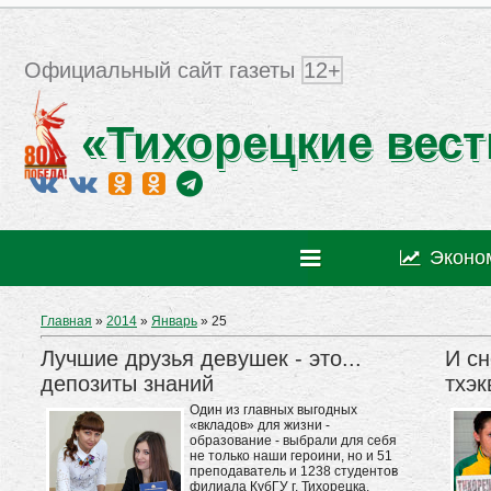
Официальный сайт газеты
12+
«Тихорецкие вест
Эконо
Главная
»
2014
»
Январь
»
25
Лучшие друзья девушек - это...
И сн
депозиты знаний
тхэк
Один из главных выгодных
«вкладов» для жизни -
образование - выбрали для себя
не только наши героини, но и 51
преподаватель и 1238 студентов
филиала КубГУ г. Тихорецка.