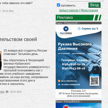
и тебе именно это имя?
запомнить
Забыл пароль
|
Регистрация
:
25.01.2014
Реклама
Токен: 2Vtzqvntn3h
тельством своей
25 января все студенты России
отмечают Татьянин день.
Мы обратились в Тихорецкий
филиал Кубанского
государственного университета с
просьбой познакомить нас с
ми этого учебного заведения.
имени, на наш взгляд, непременно
цетворением этого дня в
к оно и оказалось.
Реклама 12+
НКО
|
:
25.01.2014
ИП Елена Евгеньевна Казинцева.
ИНН-232100449408
Токен: 2VtzqwB9wCb