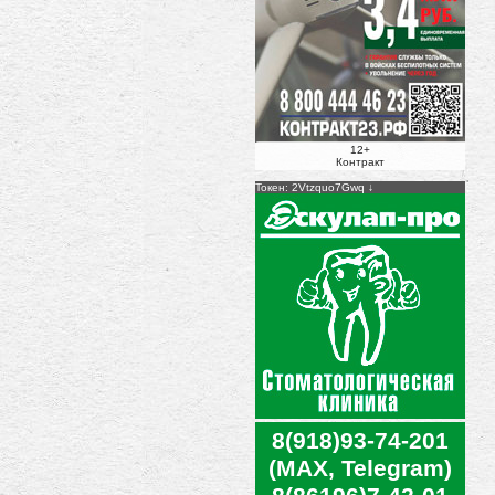
12+
Контракт
Токен: 2Vtzquo7Gwq
8(918)93-74-201
(MAX, Telegram)