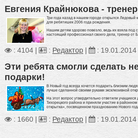
Евгения Крайнюкова - тренер
Три года назад в нашем городе открылся Ледовый ка
для ребятишек 2006 года рождения.
Нашим детям здорово повезло, ведь их взяла под
настоящий профессионал своего дела, тренер от 
: 4104 |
:
Редактор
|
:
19.01.2014
Эти ребята смогли сделать 
подарки!
В Новый год всегда хочется подарить близким людя
лучше сделанной своими руками эксклюзивной отк
На этот вопрос утвердительно ответили учащиеся
Тихорецкого района и приняли участие в районно
открытка», посвященном празднованию Нового года
: 1660 |
:
Редактор
|
:
19.01.2014