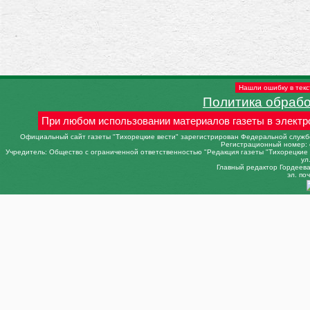
Нашли ошибку в текс
Политика обраб
При любом использовании материалов газеты в электр
Официальный сайт газеты "Тихорецкие вести" зарегистрирован Федеральной службо
Регистрационный номер: 
Учредитель: Общество с ограниченной ответственностью "Редакция газеты "Тихорецкие в
ул
Главный редактор Гордеева 
эл. поч