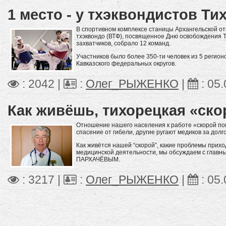
1 место - у тхэквондистов Ти
В спортивном комплексе станицы Архангельской от
тхэквондо (ВТФ), посвященное Дню освобождения 
захватчиков, собрало 12 команд.
Участников было более 350-ти человек из 5 регион
Кавказского федеральных округов.
: 2042 |
:
Олег_РЫЖЕНКО
|
:
05.
Как живёшь, тихорецкая «ско
Отношение нашего населения к работе «скорой по
спасение от гибели, другие ругают медиков за долг
Как живётся нашей “скорой”, какие проблемы прих
медицинской деятельности, мы обсуждаем с глав
ПАРХАЧЁВЫМ.
: 3217 |
:
Олег_РЫЖЕНКО
|
:
05.