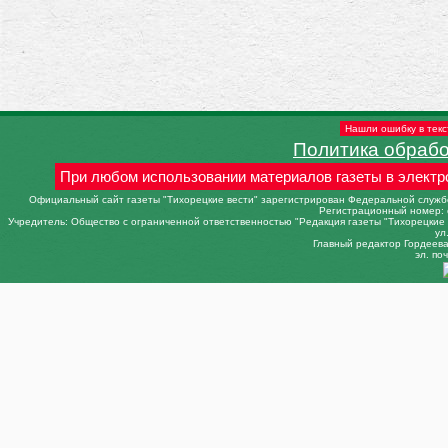
Нашли ошибку в текс
Политика обраб
При любом использовании материалов газеты в электр
Официальный сайт газеты "Тихорецкие вести" зарегистрирован Федеральной службо
Регистрационный номер: 
Учредитель: Общество с ограниченной ответственностью "Редакция газеты "Тихорецкие в
ул
Главный редактор Гордеева 
эл. поч