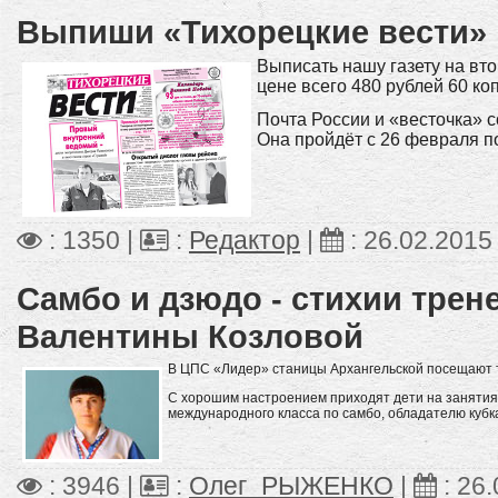
Выпиши «Тихорецкие вести»
Выписать нашу газету на вт
цене всего 480 рублей 60 коп
Почта России и «весточка» 
Она пройдёт с 26 февраля по
: 1350 |
:
Редактор
|
:
26.02.2015
Самбо и дзюдо - стихии трен
Валентины Козловой
В ЦПС «Лидер» станицы Архангельской посещают 
С хорошим настроением приходят дети на занятия 
международного класса по самбо, обладателю кубк
: 3946 |
:
Олег_РЫЖЕНКО
|
:
26.