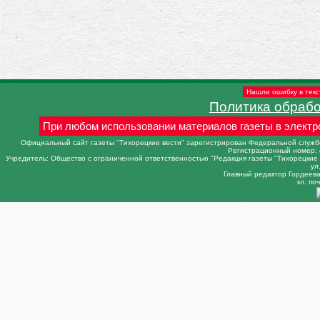
Нашли ошибку в текс
Политика обраб
При любом использовании материалов газеты в электр
Официальный сайт газеты "Тихорецкие вести" зарегистрирован Федеральной службо
Регистрационный номер: 
Учредитель: Общество с ограниченной ответственностью "Редакция газеты "Тихорецкие в
ул
Главный редактор Гордеева 
эл. поч