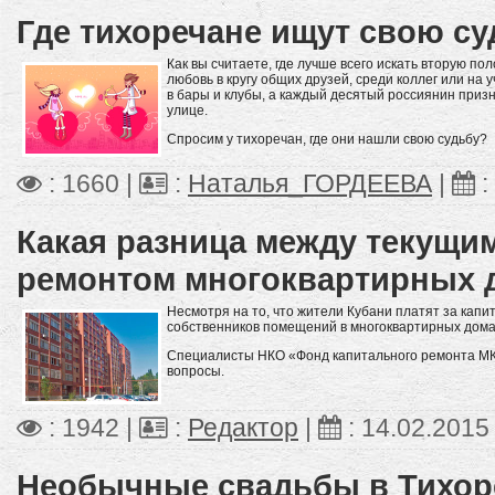
Где тихоречане ищут свою с
Как вы считаете, где лучше всего искать вторую п
любовь в кругу общих друзей, среди коллег или на
в бары и клубы, а каждый десятый россиянин призн
улице.
Спросим у тихоречан, где они нашли свою судьбу?
: 1660 |
:
Наталья_ГОРДЕЕВА
|
:
Какая разница между текущи
ремонтом многоквартирных 
Несмотря на то, что жители Кубани платят за капи
собственников помещений в многоквартирных дома
Специалисты НКО «Фонд капитального ремонта МК
вопросы.
: 1942 |
:
Редактор
|
:
14.02.2015
Необычные свадьбы в Тихор