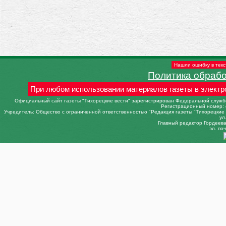
Нашли ошибку в текс
Политика обраб
При любом использовании материалов газеты в электр
Официальный сайт газеты "Тихорецкие вести" зарегистрирован Федеральной службо
Регистрационный номер: 
Учредитель: Общество с ограниченной ответственностью "Редакция газеты "Тихорецкие в
ул
Главный редактор Гордеева 
эл. поч