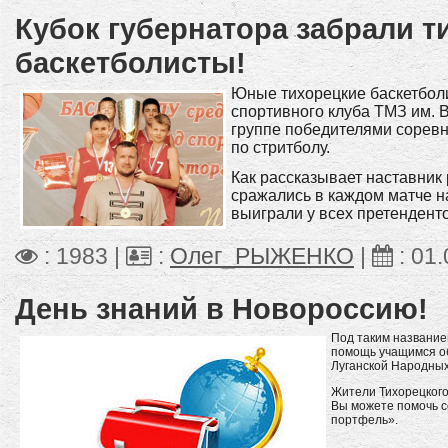
Кубок губернатора забрали т
баскетболисты!
Юные тихорецкие баскетболи
спортивного клуба ТМЗ им. В
группе победителями соревн
по стритболу.
Как рассказывает наставник
сражались в каждом матче на
выиграли у всех претенденто
: 1983 |
:
Олег_РЫЖЕНКО
|
:
01.
День знаний в Новороссию!
Под таким название
помощь учащимся о
Луганской Народных
Жители Тихорецкого 
Вы можете помочь с
портфель».