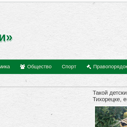
и»
мика
Общество
Спорт
Правопорядо
Такой детски
Тихорецке, е