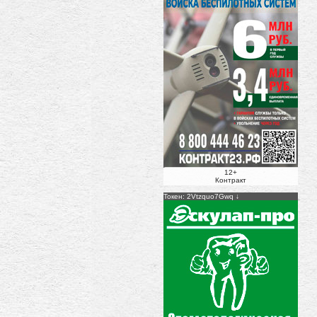
12+
Контракт
Токен: 2Vtzquo7Gwq