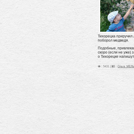
Тихорецка приручил 
поборол медведя.
Подобные, привлека
скоро (если не уже)
о Тихорецке напишу
: 5431 |
:
Ольга_МЕЛ