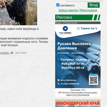
запомнить
Забыл пароль
|
Регистрация
Реклама
Токен: 2Vtzqvntn3h
льва, завел себе верблюда и
ющие внимание подписи к снимкам
 заполонят социальные сети. Теперь
т ещё больше.
ЬНИКОВА
|
:
26.07.2015
Реклама 12+
ИП Елена Евгеньевна Казинцева.
ИНН-232100449408