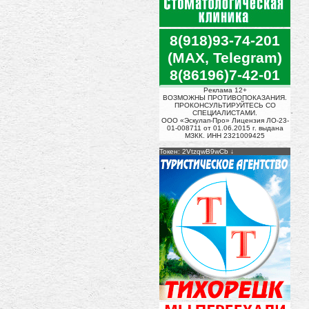
8(918)93-74-201
(MAX, Telegram)
8(86196)7-42-01
Реклама 12+
ВОЗМОЖНЫ ПРОТИВОПОКАЗАНИЯ.
ПРОКОНСУЛЬТИРУЙТЕСЬ СО
СПЕЦИАЛИСТАМИ.
ООО «Эскулап-Про» Лицензия ЛО-23-
01-008711 от 01.06.2015 г. выдана
МЗКК. ИНН 2321009425
Токен: 2VtzqwB9wCb