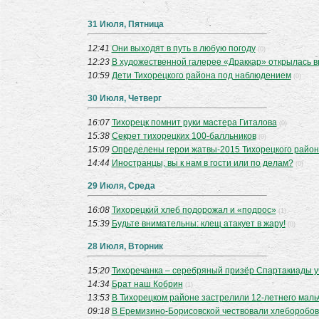
31 Июля, Пятница
12:41
Они выходят в путь в любую погоду
(0)
12:23
В художественной галерее «Драккар» открылась в
10:59
Дети Тихорецкого района под наблюдением
(0)
30 Июля, Четверг
16:07
Тихорецк помнит руки мастера Гиталова
(0)
15:38
Секрет тихорецких 100-балльников
(0)
15:09
Определены герои жатвы-2015 Тихорецкого райо
14:44
Иностранцы, вы к нам в гости или по делам?
(0)
29 Июля, Среда
16:08
Тихорецкий хлеб подорожал и «подрос»
(1)
15:39
Будьте внимательны: клещ атакует в жару!
(0)
28 Июля, Вторник
15:20
Тихоречанка – серебряный призёр Спартакиады уч
14:34
Брат наш Кобрин
(1)
13:53
В Тихорецком районе застрелили 12-летнего маль
09:18
В Еремизино-Борисовской чествовали хлеборобов