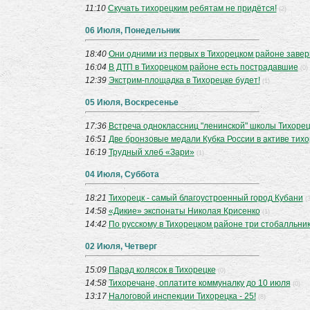
11:10
Скучать тихорецким ребятам не придётся!
(2)
06 Июля, Понедельник
18:40
Они одними из первых в Тихорецком районе заве
16:04
В ДТП в Тихорецком районе есть пострадавшие
(0)
12:39
Экстрим-площадка в Тихорецке будет!
(1)
05 Июля, Воскресенье
17:36
Встреча одноклассниц "ленинской" школы Тихорец
16:51
Две бронзовые медали Кубка России в активе тих
16:19
Трудный хлеб «Зари»
(1)
04 Июля, Суббота
18:21
Тихорецк - самый благоустроенный город Кубани
(3
14:58
«Дикие» экспонаты Николая Крисенко
(1)
14:42
По русскому в Тихорецком районе три стобалльник
02 Июля, Четверг
15:09
Парад колясок в Тихорецке
(0)
14:58
Тихоречане, оплатите коммуналку до 10 июля
(0)
13:17
Налоговой инспекции Тихорецка - 25!
(8)