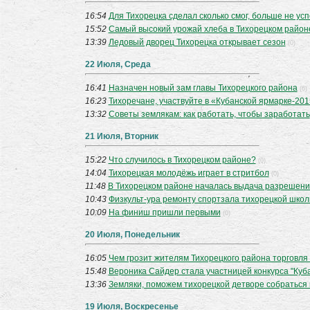
16:54
Для Тихорецка сделал сколько смог, больше не ус
15:52
Самый высокий урожай хлеба в Тихорецком районе 
13:39
Ледовый дворец Тихорецка открывает сезон
(0)
22 Июля, Среда
16:41
Назначен новый зам главы Тихорецкого района
(6)
16:23
Тихоречане, участвуйте в «Кубанской ярмарке-20
13:32
Советы землякам: как работать, чтобы заработать
21 Июля, Вторник
15:22
Что случилось в Тихорецком районе?
(0)
14:04
Тихорецкая молодёжь играет в стритбол
(0)
11:48
В Тихорецком районе началась выдача разрешени
10:43
Физкульт-ура ремонту спортзала тихорецкой шко
10:09
На финиш пришли первыми
(0)
20 Июля, Понедельник
16:05
Чем грозит жителям Тихорецкого района торговля
15:48
Вероника Сайдер стала участницей конкурса "Куб
13:36
Земляки, поможем тихорецкой детворе собраться 
19 Июля, Воскресенье