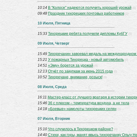
10:14
В "Колосе" надеются получить хороший урожай
(0)
09:48
Праздник тихорецких почтовых работников
(1)
10 Июля, Пятница
15:33
Тихорецкие ребята получили дипломы КубГУ
(5)
09 Июля, Четверг
15:49
Тихоречанин завоевал медаль на международном
15:21
У пожарных Тихорецка - новый автомобиль
(0)
14:51
«Эму» борется за урожай
(0)
12:13
Отчёт по закупкам за июнь 2015 года
(0)
10:52
Тихоречане, внимание, розыск!
(0)
08 Июля, Среда
16:11
Мастер-класс от лучшего вратаря в истории тихор
15:46
36 с плюсом – температура воздуха, а не тела
(2)
14:18
«Боевые» намолоты тихорецких селян
(1)
07 Июля, Вторник
15:10
Что случилось в Тихорецком районе?
(0)
14:40
Стихи, как горы, манят ввысь тихоречанку Ольгу 