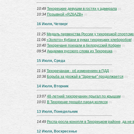
10:49
Тихорецкие девушки в гостях у адмирала
(0)
10:34
Позывной «RZ6AZB»
(0)
16 Июля, Четверг
11:25
Медаль первенства России у тихорецкой спортсме
11:06
«Золото» Кубани в руках тихорецких хлеборобов!
(
10:40
Тихоречане поехали в белорусский Кобрин
(0)
09:54
Академик русского слова из Тихорецка
(0)
15 Июля, Среда
11:16
Тихоречанам - об изменениях в ПДД
(2)
10:36
Борьба за урожай в "Заречье" продолжается
(0)
14 Июля, Вторник
13:07
48-летний тихоречанин прыгал по крышам
(0)
10:01
В Тихорецке прошёл парад колясок
(0)
13 Июля, Понедельник
14:49
Росла-росла конопля в Тихорецком районе, да не
12 Июля, Воскресенье