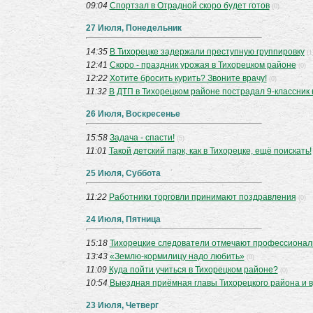
09:04
Спортзал в Отрадной скоро будет готов
(0)
27 Июля, Понедельник
14:35
В Тихорецке задержали преступную группировку
(1
12:41
Скоро - праздник урожая в Тихорецком районе
(0)
12:22
Хотите бросить курить? Звоните врачу!
(0)
11:32
В ДТП в Тихорецком районе пострадал 9-классник
26 Июля, Воскресенье
15:58
Задача - спасти!
(5)
11:01
Такой детский парк, как в Тихорецке, ещё поискать!
25 Июля, Суббота
11:22
Работники торговли принимают поздравления
(0)
24 Июля, Пятница
15:18
Тихорецкие следователи отмечают профессионал
13:43
«Землю-кормилицу надо любить»
(0)
11:09
Куда пойти учиться в Тихорецком районе?
(0)
10:54
Выездная приёмная главы Тихорецкого района и в
23 Июля, Четверг