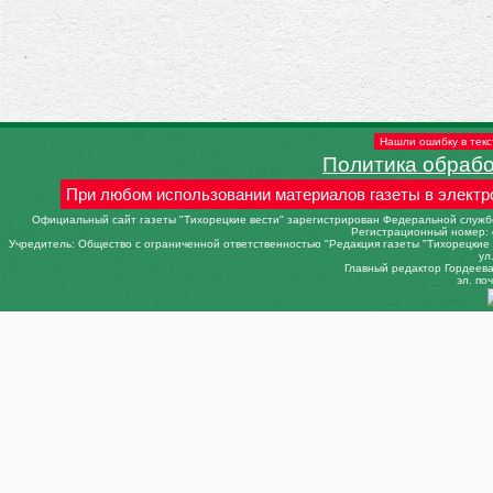
Нашли ошибку в текс
Политика обраб
При любом использовании материалов газеты в электр
Официальный сайт газеты "Тихорецкие вести" зарегистрирован Федеральной службо
Регистрационный номер: 
Учредитель: Общество с ограниченной ответственностью "Редакция газеты "Тихорецкие в
ул
Главный редактор Гордеева 
эл. поч