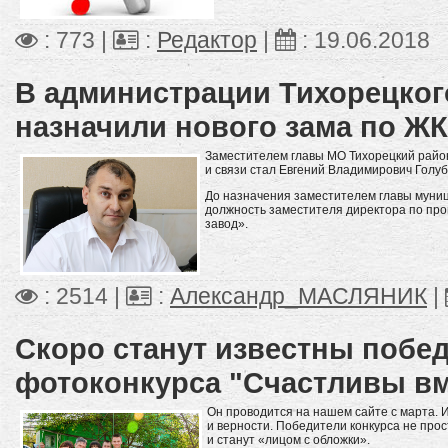
: 773 |
:
Редактор
|
:
19.06.2018
В администрации Тихорецког
назначили нового зама по Ж
Заместителем главы МО Тихорецкий район
и связи стал Евгений Владимирович Голуб
До назначения заместителем главы муни
должность заместителя директора по пр
завод».
: 2514 |
:
Александр_МАСЛЯНИК
|
Скоро станут известны побе
фотоконкурса "Счастливы вм
Он проводится на нашем сайте с марта. И
и верности. Победители конкурса не про
и станут «лицом с обложки».