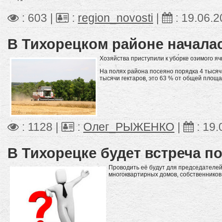
: 603 |
:
region_novosti
|
:
19.06.2
В Тихорецком районе начала
Хозяйства приступили к уборке озимого яч
На полях района посеяно порядка 4 тысяч 
тысячи гектаров, это 63 % от общей площа
: 1128 |
:
Олег_РЫЖЕНКО
|
:
19.
В Тихорецке будет встреча п
Проводить её будут для председателе
многоквартирных домов, собственнико