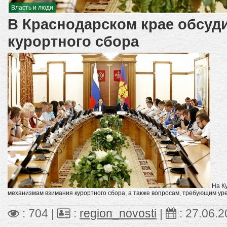
Власть и люди
В Краснодарском крае обсуд
курортного сбора
На К
механизмам взимания курортного сбора, а также вопросам, требующим ур
: 704 |
:
region_novosti
|
:
27.06.2