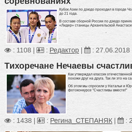
соревнованиях
Кубок Азии по дзюдо проходил в городе Ч
до 21 года.
В составе сборной России по дзюдо приня
«Лидер» станицы Архангельской Анастаси
: 1108 |
:
Редактор
|
:
27.06.2018
Тихоречане Нечаевы счастли
Как утверждал классик отечественной
похожи друг на друга. Так ли это на 
Об этом мы спросили у Натальи и Юр
фотоконкурсе "Счастливы вместе!"
: 1438 |
:
Регина_СТЕПАНЯК
|
: