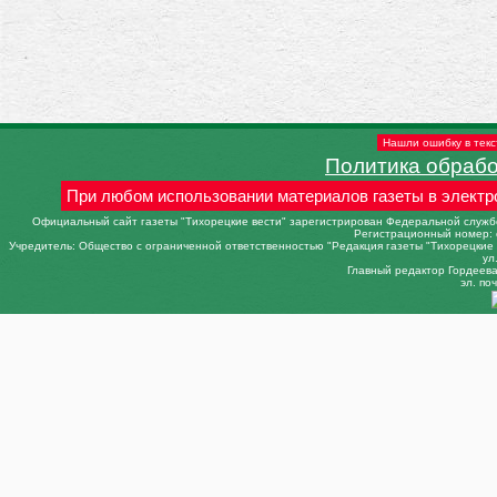
Нашли ошибку в текс
Политика обраб
При любом использовании материалов газеты в электр
Официальный сайт газеты "Тихорецкие вести" зарегистрирован Федеральной службо
Регистрационный номер: 
Учредитель: Общество с ограниченной ответственностью "Редакция газеты "Тихорецкие в
ул
Главный редактор Гордеева 
эл. поч