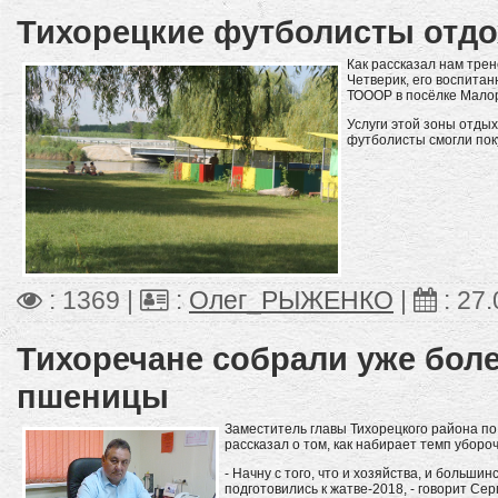
Тихорецкие футболисты отдо
Как рассказал нам тре
Четверик, его воспита
ТОООР в посёлке Мало
Услуги этой зоны отды
футболисты смогли поку
: 1369 |
:
Олег_РЫЖЕНКО
|
:
27.
Тихоречане собрали уже боле
пшеницы
Заместитель главы Тихорецкого района по
рассказал о том, как набирает темп уборо
- Начну с того, что и хозяйства, и больш
подготовились к жатве-2018, - говорит Се