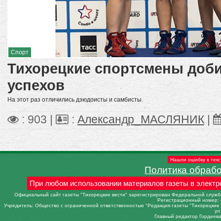
Спорт
Тихорецкие спортсмены доб
успехов
На этот раз отличились дзюдоисты и самбисты.
: 903 |
:
Александр_МАСЛЯНИК
|
Нашли ошибку в текс
Политика обраб
При любом использовании материалов газеты в электр
Официальный сайт газеты "Тихорецкие вести" зарегистрирован Федеральной службо
Регистрационный номер: 
Учредитель: Общество с ограниченной ответственностью "Редакция газеты "Тихорецкие в
ул
Главный редактор Гордеева 