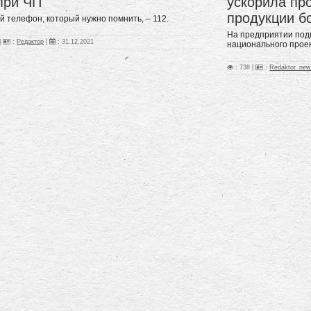
при ЧП
ускорила пр
продукции б
й телефон, который нужно помнить, – 112.
На предприятии под
|
:
Редактор
|
:
31.12.2021
национального прое
: 738 |
:
Redaktor_ne