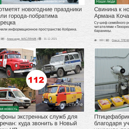
с
Наши люди
отметят новогодние праздники
Свинина к н
ели города-побратима
Армана Коч
орецка
Су-шеф семейного р
читателями «Тихоре
чили информационное пространство Кобрина.
баранины.
|
:
Александр_МАСЛЯНИК
|
:
31.12.2021
: 990 |
:
Олеся_ГРЕЧ
ая новость
ефоны экстренных служб для
Птицефабрик
речан: куда звонить в Новый
благодаря у