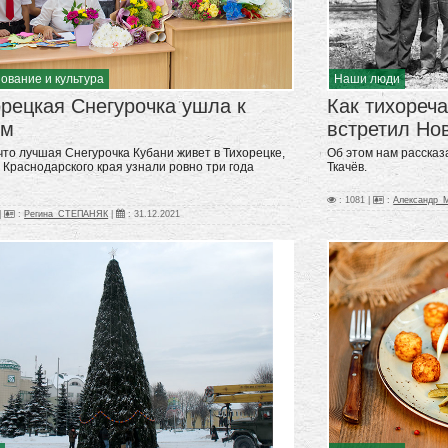
ование и культура
Наши люди
рецкая Снегурочка ушла к
Как тихореч
ям
встретил Но
 что лучшая Снегурочка Кубани живет в Тихорецке,
Об этом нам расска
 Краснодарского края узнали ровно три года
Ткачёв.
: 1081 |
:
Александр
|
:
Регина_СТЕПАНЯК
|
:
31.12.2021