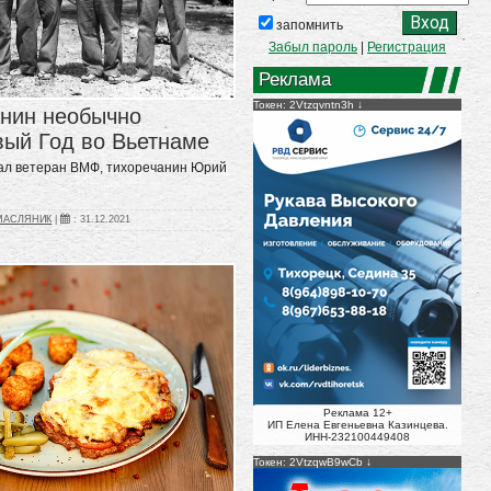
запомнить
Забыл пароль
|
Регистрация
Реклама
Токен: 2Vtzqvntn3h
анин необычно
вый Год во Вьетнаме
зал ветеран ВМФ, тихоречанин Юрий
_МАСЛЯНИК
|
:
31.12.2021
Реклама 12+
ИП Елена Евгеньевна Казинцева.
ИНН-232100449408
Токен: 2VtzqwB9wCb