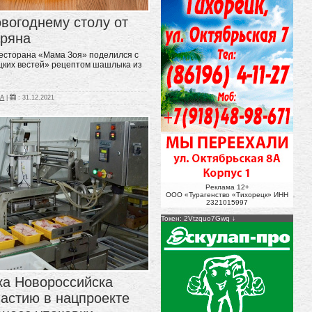
овогоднему столу от
аряна
есторана «Мама Зоя» поделился с
цких вестей» рецептом шашлыка из
КА
|
:
31.12.2021
Реклама 12+
ООО «Турагенство «Тихорецк» ИНН
2321015997
Токен: 2Vtzquo7Gwq
а Новороссийска
частию в нацпроекте