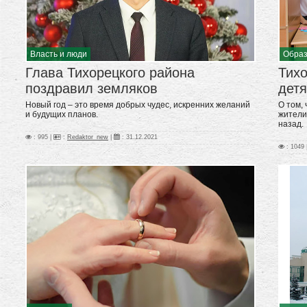
Власть и люди
Образ
Глава Тихорецкого района
Тихо
поздравил земляков
дет
Новый год – это время добрых чудес, искренних желаний
О том,
и будущих планов.
жители
назад.
: 995 |
:
Redaktor_new
|
:
31.12.2021
: 1049 