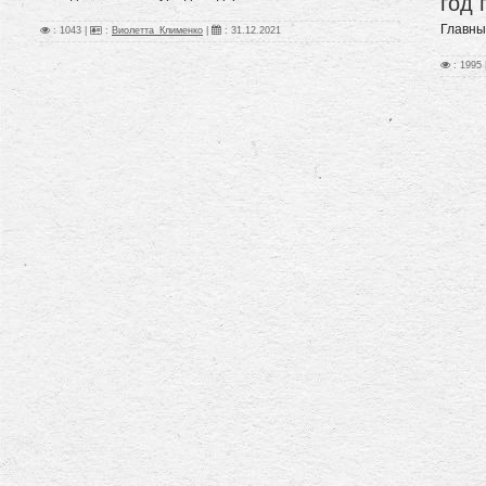
год 
Главны
: 1043 |
:
Виолетта_Клименко
|
:
31.12.2021
: 1995 