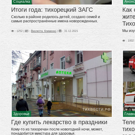
Социалка
Анон
Итоги года: тихорецкий ЗАГС
Как 
жит
Сколько в районе родилось детей, создано семей и
самые распространённые имена новорожденных.
Тих
Мы изу
: 1252 |
:
Виолетта_Клименко
|
:
31.12.2021
: 1002 
Здоровье
Главн
Где купить лекарство в праздники
Тел
тихо
Кому-то из тихоречан после новогодней ночи, может,
понадобится микстура для здоровья.