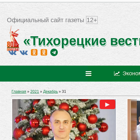
Официальный сайт газеты
12+
«Тихорецкие вест
Эконо
Главная
»
2021
»
Декабрь
»
31
►