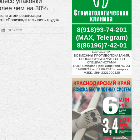
оцесс упаковки
олее чем на 30%
вели итоги реализации
кта «Производительность труда».
8(918)93-74-201
w
|
:
31.12.2021
(MAX, Telegram)
8(86196)7-42-01
Реклама 12+
ВОЗМОЖНЫ ПРОТИВОПОКАЗАНИЯ.
ПРОКОНСУЛЬТИРУЙТЕСЬ СО
СПЕЦИАЛИСТАМИ.
ООО «Эскулап-Про» Лицензия ЛО-23-
01-008711 от 01.06.2015 г. выдана
МЗКК. ИНН 2321009425