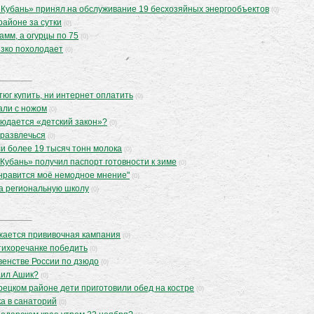
 Кубань» принял на обслуживание 19 бесхозяйных энергообъектов
(0)
районе за сутки
(0)
амм, а огурцы по 75
(0)
езко похолодает
(0)
тюг купить, ни интернет оплатить
(0)
али с ножом
(0)
людается «детский закон»?
(0)
 развлечься
(0)
и более 19 тысяч тонн молока
(0)
Кубань» получил паспорт готовности к зиме
(0)
онравится моё немодное мнение"
(0)
а региональную школу
(0)
жается прививочная кампания
(0)
тихоречанке победить
(0)
венстве России по дзюдо
(0)
аил Ашик?
(0)
орецком районе дети приготовили обед на костре
(0)
ка в санаторий
(0)