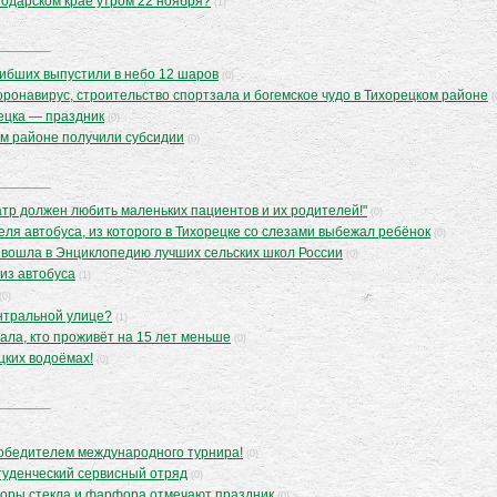
нодарском крае утром 22 ноября?
(1)
огибших выпустили в небо 12 шаров
(0)
оронавирус, строительство спортзала и богемское чудо в Тихорецком районе
(
ецка — праздник
(0)
ком районе получили субсидии
(0)
тр должен любить маленьких пациентов и их родителей!"
(0)
еля автобуса, из которого в Тихорецке со слезами выбежал ребёнок
(0)
 вошла в Энциклопедию лучших сельских школ России
(0)
 из автобуса
(1)
(0)
ентральной улице?
(1)
ала, кто проживёт на 15 лет меньше
(0)
цких водоёмах!
(0)
победителем международного турнира!
(0)
туденческий сервисный отряд
(0)
торы стекла и фарфора отмечают праздник
(0)