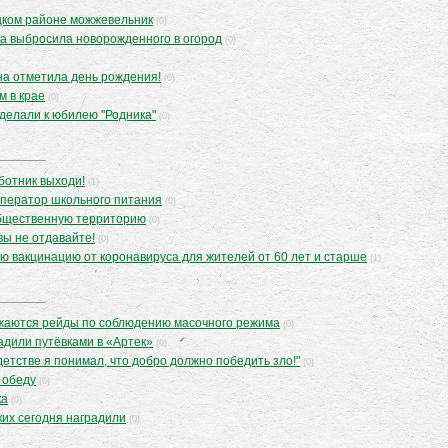
цком районе можжевельник
(0)
а выбросила новорожденного в огород
(0)
на отметила день рождения!
(0)
м в крае
(0)
делали к юбилею "Родника"
(0)
бботник выходи!
(1)
оператор школьного питания
(0)
общественную территорию
(0)
вы не отдавайте!
(0)
ю вакцинацию от коронавируса для жителей от 60 лет и старше
(1)
жаются рейды по соблюдению масочного режима
(0)
адили путёвками в «Артек»
(0)
етстве я понимал, что добро должно победить зло!"
(0)
к обеду
(0)
ка
(0)
их сегодня наградили
(0)