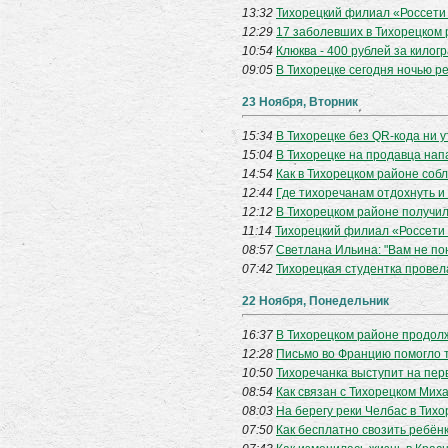
13:32
Тихорецкий филиал «Россети
12:29
17 заболевших в Тихорецком 
10:54
Клюква - 400 рублей за килогр
09:05
В Тихорецке сегодня ночью р
23 Ноября, Вторник
15:34
В Тихорецке без QR-кода ни у
15:04
В Тихорецке на продавца нап
14:54
Как в Тихорецком районе соб
12:44
Где тихоречанам отдохнуть и
12:12
В Тихорецком районе получил
11:14
Тихорецкий филиал «Россети 
08:57
Светлана Ильина: "Вам не п
07:42
Тихорецкая студентка провел
22 Ноября, Понедельник
16:37
В Тихорецком районе продол
12:28
Письмо во Францию помогло 
10:50
Тихоречанка выступит на пер
08:54
Как связан с Тихорецком Мих
08:03
На берегу реки Челбас в Тих
07:50
Как бесплатно свозить ребён