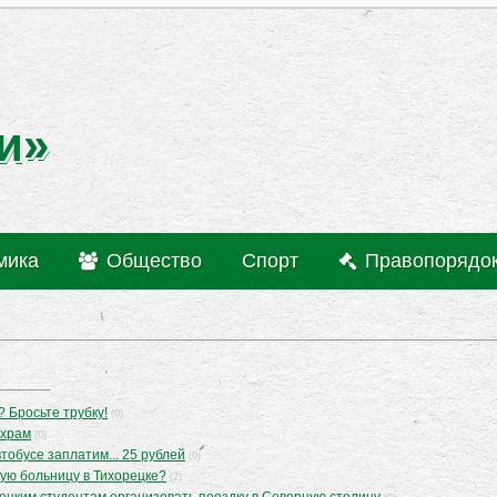
и»
мика
Общество
Спорт
Правопорядо
 Бросьте трубку!
(0)
 храм
(0)
втобусе заплатим... 25 рублей
(0)
ую больницу в Тихорецке?
(2)