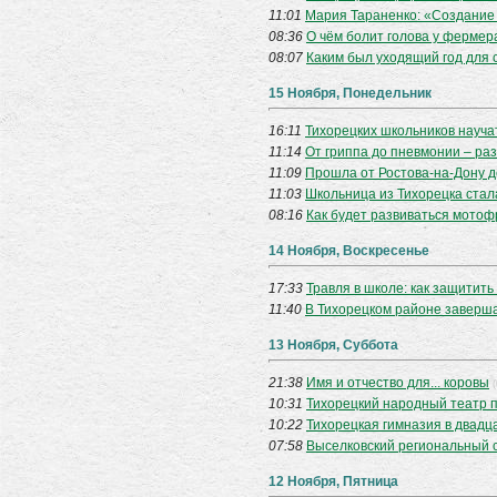
11:01
Мария Тараненко: «Создание
08:36
О чём болит голова у фермер
08:07
Каким был уходящий год для 
15 Ноября, Понедельник
16:11
Тихорецких школьников науча
11:14
От гриппа до пневмонии – раз
11:09
Прошла от Ростова-на-Дону 
11:03
Школьница из Тихорецка ста
08:16
Как будет развиваться мотоф
14 Ноября, Воскресенье
17:33
Травля в школе: как защитить
11:40
В Тихорецком районе заверш
13 Ноября, Суббота
21:38
Имя и отчество для... коровы
(
10:31
Тихорецкий народный театр 
10:22
Тихорецкая гимназия в двадц
07:58
Выселковский региональный 
12 Ноября, Пятница