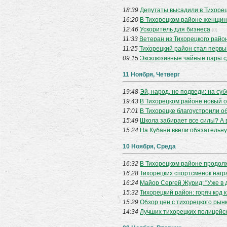
18:39
Депутаты высадили в Тихоре
16:20
В Тихорецком районе женщин
12:46
Ускоритель для бизнеса
(0)
11:33
Ветеран из Тихорецкого райо
11:25
Тихорецкий район стал первы
09:15
Эксклюзивные чайные пары с
11 Ноября, Четверг
19:48
Эй, народ, не подведи: на су
19:43
В Тихорецком районе новый 
17:01
В Тихорецке благоустроили 
15:49
Школа забирает все силы? А 
15:24
На Кубани ввели обязательну
10 Ноября, Среда
16:32
В Тихорецком районе продол
16:28
Тихорецких спортсменок нагр
16:24
Майор Сергей Журид: "Уже в д
15:32
Тихорецкий район: горяч код 
15:29
Обзор цен с тихорецкого рын
14:34
Лучших тихорецких полицейск