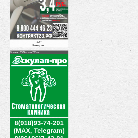
12+
Контракт
Токен: 2Vtzquo7Gwq
8(918)93-74-201
(MAX, Telegram)