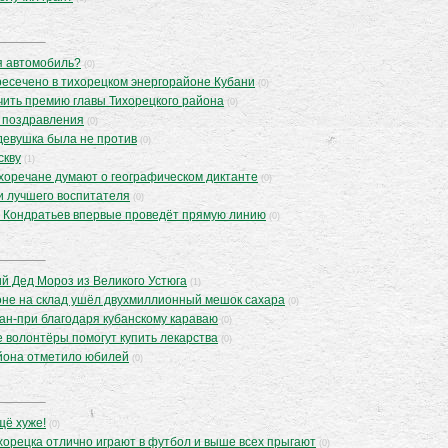
я автомобиль?
(0)
ресечено в тихорецком энергорайоне Кубани
(0)
чить премию главы Тихорецкого района
(0)
 поздравления
(0)
 девушка была не против
(0)
скву
(1)
ихоречане думают о географическом диктанте
(0)
и лучшего воспитателя
(0)
 Кондратьев впервые проведёт прямую линию
(0)
й Дед Мороз из Великого Устюга
(1)
йоне на склад ушёл двухмиллионный мешок сахара
(0)
ан-при благодаря кубанскому караваю
(0)
 волонтёры помогут купить лекарства
(0)
йона отметило юбилей
(0)
щё хуже!
(0)
ихорецка отлично играют в футбол и выше всех прыгают
(0)