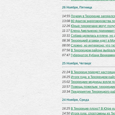
26 Ноября, Пятница
14:55
Почему в Тихорецке загорелс
13:08
80 фактов энерговоровства п
12:26
Юные тихоречане могут полу
11:17
Елена Амельченко принимает
10:31
Собака целилась в плечо, но
08:36
Тихорецкий атаман едет в Мо
08:00
Сложно, но интересно: что т
07:56
В Тихорецком районе выбрал
07:47
Губернатор Кубани Вениамин
25 Ноября, Четверг
21:24
В Тихорецк приедет настоящи
16:25
Итоги года: в Тихорецком ра
15:02
Тихорецкие модницы взяли гр
10:57
Помощь пожилым: тихорецкие
10:34
Предприятие Тихорецкого ра
24 Ноября, Среда
16:25
В Тихорецке плохо? В Югре е
14:50
Итоги года: спортсмены из Т