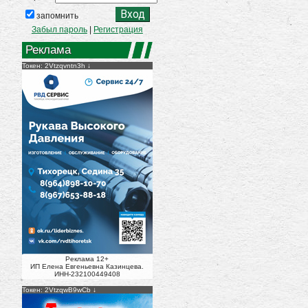
запомнить
Забыл пароль
|
Регистрация
Реклама
Токен: 2Vtzqvntn3h
Реклама 12+
ИП Елена Евгеньевна Казинцева.
ИНН-232100449408
)
Токен: 2VtzqwB9wCb