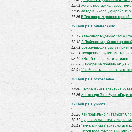
12:40
Депутат Госдумы помог тихор
12:01
Жизнь поставила известному 
11:39
За год в Тихорецком районе 
11:25
В Тихорецком районе прошёл
29 Ноября, Понедельник
15:17
Александр Руденко: "Хочу, чт
12:48
В Лабинском районе зерновой
12:01
Все желающие смогут привить
08:21
Тихорецкие футболисты прив
08:16
«Нет без прошлого сегодня –
08:09
В Тихорецке прошла акция «С
08:04
У тебя есть шанс стать волш
28 Ноября, Воскресенье
11:48
Тихоречанка Валентина Унтев
11:25
Александр Волобуев: «Родител
27 Ноября, Суббота
16:26
Как правильно питаться? Спр
10:53
Чудеса случаются: история м
10:13
"Блудный сын" как тема для р
09:59
Итоги года: тихорецкий клуб 