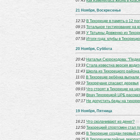
07:43
Как изменилась жизнь в Крас
21 Ноября, Воскресенье
12:32
В Тихорецке в память о 12 п
09:15
Тотальное тестирование на к
08:35
У Татьяны Довженко из Тихор
07:58
Итоги года: клубы в Тихорец
20 Ноября, Суббота
20:42
Наталья Скороходова: "Педиа
13:33
Стала известна версия водит
11:43
Школа из Тихорецкого района
11:01
В Тихорецке ребёнка выгнали
09:12
Тихоречане спасают деревья
09:03
Что строят в Тихорецке на ц
07:38
Врач Тихорецкой ЦРБ рассказ
07:17
Не допустить беды на тихоре
19 Ноября, Пятница
16:21
Что сколачивают из денег?
(0)
12:50
Тихорецкий спортсмен стал 
09:45
В Тихорецке создан первый с
09:25
В Тихорецком районе декора