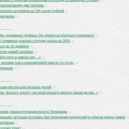
ецким студентам организовать поездку в Северную столицу
(0)
тихоречанину две пятёрки
(0)
выписано штрафов на 155 тысяч рублей
(0)
 молебен
(1)
обы телеканал «Кубань 24» перестал бояться хулиганить"
(0)
 терминал ускорил отгрузку сырья на 30%
(0)
ся до 15 декабря
(0)
езли домой серебро
(0)
 без него и завтра нет…»
(1)
 ненавистью и ксенофобией нам не по пути»
(0)
ебником!
(0)
ская воспитала пятерых детей
(0)
и, бросьте лопату, которой копаете могилу своим детям...»
(0)
осим у врача-нутрициолога из Тихорецка
(1)
алышек, которые остались без попечения родителей и обрели новую семью
(0
азговора
(0)
получил грант
(0)