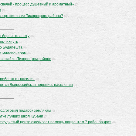
 свечей - процесс душевный и ароматный»
(0)
а
(0)
спортшколы из Тихорецкого района?
(0)
т беречь планету
(0)
ок чихнуть
(0)
до Будапешта
(0)
ла миллионером
(0)
ристайл в Тихорецком районе
(0)
 ребенка от насилия
(0)
ается Всероссийская перепись населения
(0)
0)
подготовил подарок землякам
(0)
атке лучших школ Кубани
(0)
сосудистый центр оказывает помощь пациентам 7 районов края
(0)