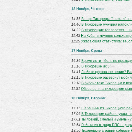
18 Ноября, Четверг
14:56
В парк Тихорецка "въехал" со
14:40
В Тихорецке мужчина напоил 
14:22
В тихорецких теплосетях — 
11:45
На Кубани крупное сельхозп
11:25
Ужасающая статистика: забол
17 Ноября, Среда
16:36
Время летит, боль не проходит
15:16
В Тихорецке их 5!
(0)
14:41
Любите церковное пение? Вас
13:15
В Тихорецке развернут мобил
12:18
В библиотеке Тихорецка и веч
11:51
Обзор цен на тихорецком рын
16 Ноября, Вторник
17:15
Шабашник из Тихорецкого ра
17:06
В Тихорецком районе участни
17:01
Ты ловкий, смелый и умелый?
13:54
Ребята из отряда БПС подар
13:50
Тихорецкие аграрии собрали 