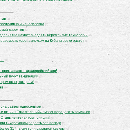
став
(1)
сослуживца и изнасиловал
(0)
новый директор
(0)
редприятие начнет внедрять бережливые технологии
(0)
еваемость коронавирусом на Кубани резко растёт
(1)
...
(0)
 приглашают в архиерейский хор!
(0)
ьный пункт вакцинации
(0)
ером ясно, как днём!
(0)
ке
(0)
йона развёл односельчан
(0)
ки акции «Ёлка желаний» смогут порадовать земляков
(0)
 Стань лейтенантом полиции!
(0)
или тихоречанам радость без повода
(0)
более 317 тысяч тонн сахарной свеклы
(0)