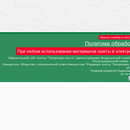
Нашли ошибку в текс
Политика обраб
При любом использовании материалов газеты в электр
Официальный сайт газеты "Тихорецкие вести" зарегистрирован Федеральной службо
Регистрационный номер: 
Учредитель: Общество с ограниченной ответственностью "Редакция газеты "Тихорецкие в
ул
Главный редактор Гордеева 
эл. поч