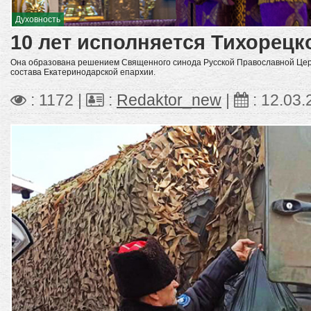
Духовность
10 лет исполняется Тихорецк
Она образована решением Священного синода Русской Православной Церкв
состава Екатеринодарской епархии.
: 1172 |
:
Redaktor_new
|
:
12.03.