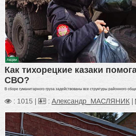
Акции
Как тихорецкие казаки помог
СВО?
В сборе гуманитарного груза задействованы все структуры районного общ
: 1015 |
:
Александр_МАСЛЯНИК
|