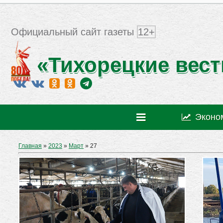
Официальный сайт газеты
12+
«Тихорецкие вест
Эконо
Главная
»
2023
»
Март
»
27