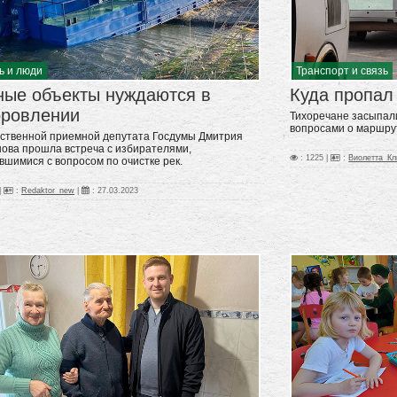
ь и люди
Транспорт и связь
ные объекты нуждаются в
Куда пропал
оровлении
Тихоречане засыпали
вопросами о маршрут
ственной приемной депутата Госдумы Дмитрия
ова прошла встреча с избирателями,
: 1225 |
:
Виолетта_Кл
вшимися с вопросом по очистке рек.
|
:
Redaktor_new
|
:
27.03.2023