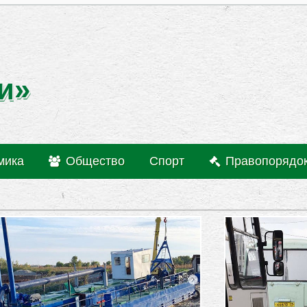
и»
мика
Общество
Спорт
Правопорядо