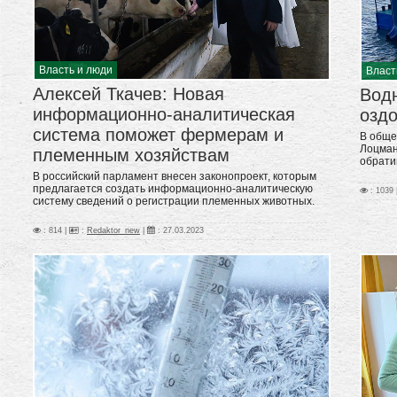
Власть и люди
Власт
Алексей Ткачев: Новая
Вод
информационно-аналитическая
озд
система поможет фермерам и
В обще
Лоцман
племенным хозяйствам
обрати
В российский парламент внесен законопроект, которым
предлагается создать информационно-аналитическую
: 1039 
систему сведений о регистрации племенных животных.
: 814 |
:
Redaktor_new
|
:
27.03.2023