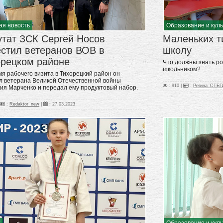
Образование и кул
ая новость
Маленьких т
утат ЗСК Сергей Носов
школу
естил ветеранов ВОВ в
орецком районе
Что должны знать ро
школьником?
мя рабочего визита в Тихорецкий район он
л ветерана Великой Отечественной войны
: 910 |
:
Регина_СТЕ
ия Марченко и передал ему продуктовый набор.
:
Redaktor_new
|
:
27.03.2023
т
Образование и кул