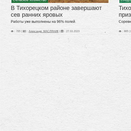
В Тихорецком районе завершают
Тих
сев ранних яровых
приз
Работы уже выполнены на 96% полей.
Соревн
: 765 |
:
Александр_МАСЛЯНИК
|
:
27.03.2023
: 865 |