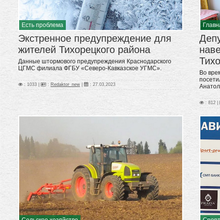
Есть проблема
Главн
Экстренное предупреждение для
Деп
жителей Тихорецкого района
нав
Тих
Данные штормового предупреждения Краснодарского
ЦГМС филиала ФГБУ «Северо-Кавказское УГМС».
Во вре
посети
: 1033 |
:
Redaktor_new
|
:
27.03.2023
Анатол
: 812 |
Сельское хозяйство
Спор