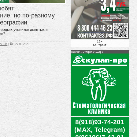
любят
ние, но по-разному
географии
рецких учеников девятых и
ов?
12+
ПАНЯК
|
:
27.03.2023
Контракт
Токен: 2Vtzquo7Gwq
8(918)93-74-201
(MAX, Telegram)