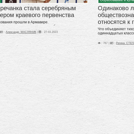
оречанка стала серебряным
Одинаково 
ером краевого первенства
обществозна
относятся к 
ования прошли в Армавире.
Что объединяет тихо
:
Александр_МАСЛЯНИК
|
:
27.03.2023
одиннадцатых класс
: 767 |
:
Регина_СТЕ