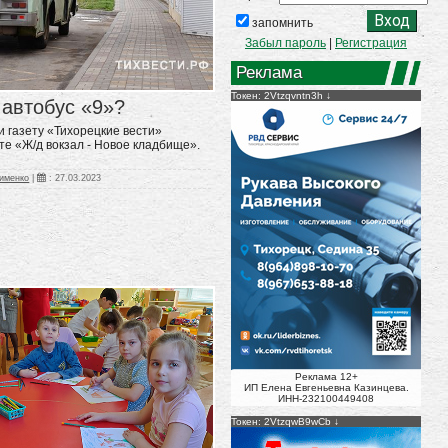
запомнить
Забыл пароль
|
Регистрация
Реклама
Токен: 2Vtzqvntn3h
 автобус «9»?
 газету «Тихорецкие вести»
е «Ж/д вокзал - Новое кладбище».
именко
|
:
27.03.2023
Реклама 12+
ИП Елена Евгеньевна Казинцева.
ИНН-232100449408
Токен: 2VtzqwB9wCb