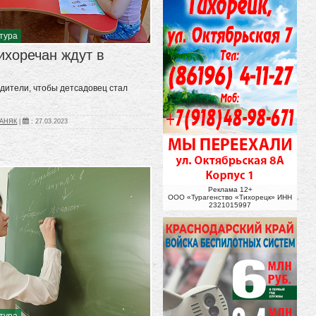
ьтура
ихоречан ждут в
дители, чтобы детсадовец стал
ПАНЯК
|
:
27.03.2023
Реклама 12+
ООО «Турагенство «Тихорецк» ИНН
2321015997
ьтура