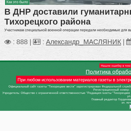
Как это было
В ДНР доставили гуманитарн
Тихорецкого района
Участникам специальной военной операции передали необходимые для в
: 888 |
:
Александр_МАСЛЯНИК
|
Нашли ошибку в текс
Политика обраб
При любом использовании материалов газеты в электр
Официальный сайт газеты "Тихорецкие вести" зарегистрирован Федеральной службо
Регистрационный номер: 
Учредитель: Общество с ограниченной ответственностью "Редакция газеты "Тихорецкие в
ул
Главный редактор Гордеева 
эл. поч