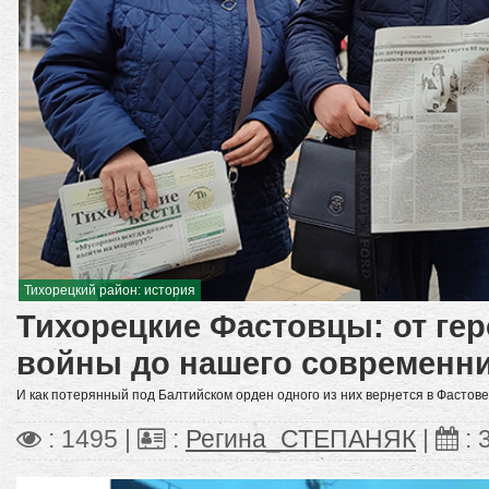
Тихорецкий район: история
Тихорецкие Фастовцы: от ге
войны до нашего современн
И как потерянный под Балтийском орден одного из них вернется в Фастове
: 1495 |
:
Регина_СТЕПАНЯК
|
: