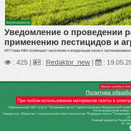
Безопасность
Уведомление о проведении р
применению пестицидов и аг
ИП Глава КФХ оповещает население и владельцев пасек о запланированны
: 425 |
:
Redaktor_new
|
:
19.05.2
Нашли ошибку в текс
Политика обраб
При любом использовании материалов газеты в электр
Официальный сайт газеты "Тихорецкие вести" зарегистрирован Федеральной службо
Регистрационный номер: 
Учредитель: Общество с ограниченной ответственностью "Редакция газеты "Тихорецкие в
ул
Главный редактор Гордеева 
эл. поч