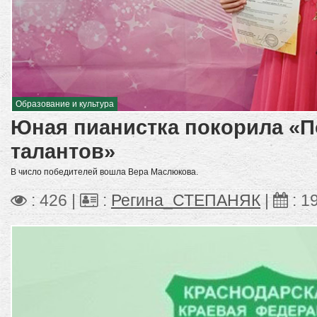
Образование и культура
Юная пианистка покорила «П
талантов»
В число победителей вошла Вера Маслюкова.
: 426 |
:
Регина_СТЕПАНЯК
|
:
1