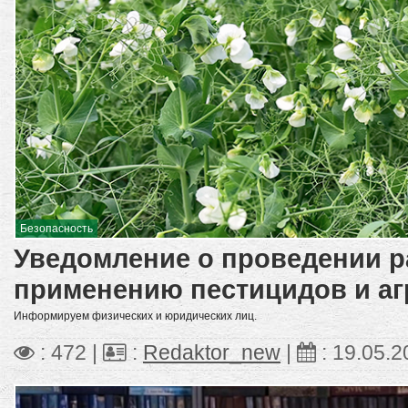
Безопасность
Уведомление о проведении р
применению пестицидов и а
Информируем физических и юридических лиц.
: 472 |
:
Redaktor_new
|
:
19.05.2