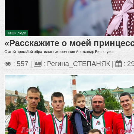
Наши люди
«Расскажите о моей принцесс
С этой просьбой обратился тихоречанин Александр Вислогузов.
: 557 |
:
Регина_СТЕПАНЯК
|
:
2