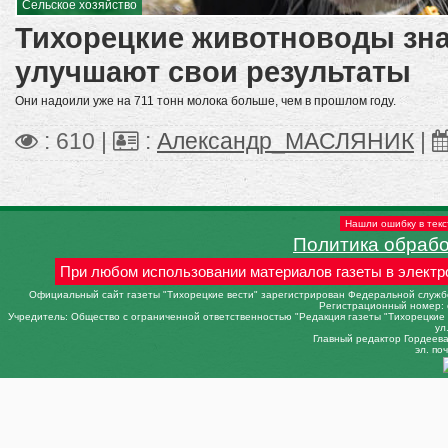
Сельское хозяйство
Тихорецкие животноводы зн
улучшают свои результаты
Они надоили уже на 711 тонн молока больше, чем в прошлом году.
: 610 |
:
Александр_МАСЛЯНИК
|
Нашли ошибку в текс
Политика обраб
При любом использовании материалов газеты в электр
Официальный сайт газеты "Тихорецкие вести" зарегистрирован Федеральной службо
Регистрационный номер: 
Учредитель: Общество с ограниченной ответственностью "Редакция газеты "Тихорецкие в
ул
Главный редактор Гордеева 
эл. поч