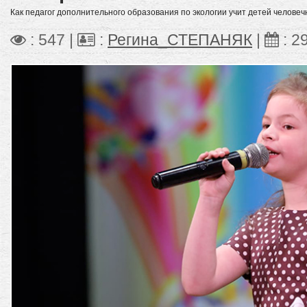
Как педагог дополнительного образования по экологии учит детей человеч
: 547 |
:
Регина_СТЕПАНЯК
|
:
2