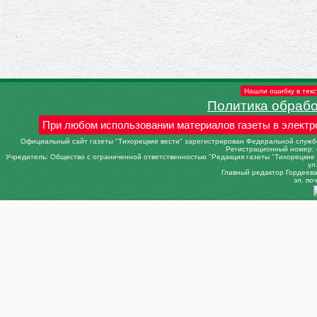
Нашли ошибку в текс
Политика обраб
При любом использовании материалов газеты в электр
Официальный сайт газеты "Тихорецкие вести" зарегистрирован Федеральной службо
Регистрационный номер: 
Учредитель: Общество с ограниченной ответственностью "Редакция газеты "Тихорецкие в
ул
Главный редактор Гордеева 
эл. поч